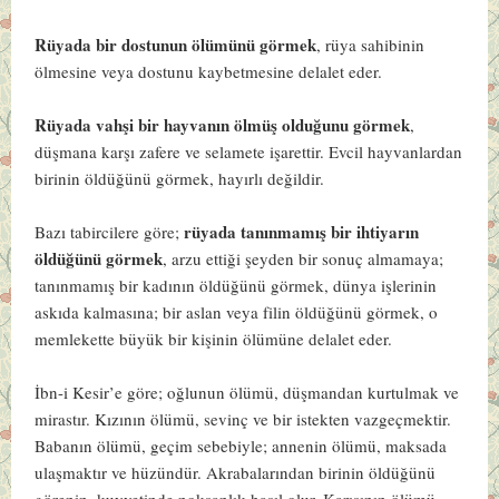
Rüyada bir dostunun ölümünü görmek
, rüya sahibinin
ölmesine veya dostunu kaybetmesine delalet eder.
Rüyada vahşi bir hayvanın ölmüş olduğunu görmek
,
düşmana karşı zafere ve selamete işarettir. Evcil hayvanlardan
birinin öldüğünü görmek, hayırlı değildir.
rüyada tanınmamış bir ihtiyarın
Bazı tabircilere göre;
öldüğünü görmek
, arzu ettiği şeyden bir sonuç almamaya;
tanınmamış bir kadının öldüğünü görmek, dünya işlerinin
askıda kalmasına; bir aslan veya filin öldüğünü görmek, o
memlekette büyük bir kişinin ölümüne delalet eder.
İbn-i Kesir’e göre
; oğlunun ölümü, düşmandan kurtulmak ve
mirastır. Kızının ölümü, sevinç ve bir istekten vazgeçmektir.
Babanın ölümü, geçim sebebiyle; annenin ölümü, maksada
ulaşmaktır ve hüzündür. Akrabalarından birinin öldüğünü
görenin, kuvvetinde noksanlık hasıl olur. Karısının ölümü,