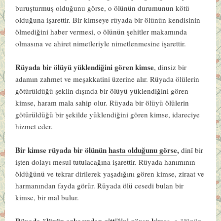
buruşturmuş olduğunu görse, o ölünün durumunun kötü
olduğuna işarettir. Bir kimseye rüyada bir ölünün kendisinin
ölmediğini haber vermesi, o ölünün şehitler makamında
olmasına ve ahiret nimetleriyle nimetlenmesine işarettir.
Rüyada bir ölüyü yüklendiğini gören kimse
, dinsiz bir
adamın zahmet ve meşakkatini üzerine alır. Rüyada ölülerin
götürüldüğü şeklin dışında bir ölüyü yüklendiğini gören
kimse, haram mala sahip olur. Rüyada bir ölüyü ölülerin
götürüldüğü bir şekilde yüklendiğini gören kimse, idareciye
hizmet eder.
Bir kimse rüyada bir ölünün
hasta olduğunu görse
,
dinî bir
işten dolayı mesul tutulacağına işarettir. Rüyada hanımının
öldüğünü ve tekrar dirilerek yaşadığını gören kimse, ziraat ve
harmanından fayda görür. Rüyada ölü cesedi bulan bir
kimse, bir mal bulur.
Rüyada ölünün arkasından gittiğini gören kimse,
o ölünün