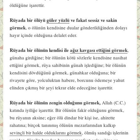
öldüğüne işarettir.
Rüyada bir ölüyü
güler yüzlü
ve fakat sessiz ve sakin
görmek
, o ölünün kendisine dualar gönderildiğinden dolayı
hayır içinde olduğuna delalet eder.
Rüyada bir ölünün kendisi ile
ağız kavgası ettiğini görmek
,
günaha girdiğine; bir ölünün kötü sözlerle kendisine nasihat
ettiğini görmek, rüya sahibinin günah işlediğine; bir ölünün
kendisini dövdüğünü görmek, günahkar olduğuna; bir
rivayete göre, yolculuktan habere, borcunu ödemeye yahut
elinden çıkmış bir şeyi tekrar elde edeceğine işarettir.
Rüyada bir ölünün zengin olduğunu görmek,
Allah (C.C.)
katında iyiliğe işarettir. Bir ölünün fakir olduğunu görmek,
bu rüyanın aksine; eğer ölü dindar bir kişi ise, ahirette
rahatına; birçok tanınmış ölünün mezarlarından kalkıp
sevinçli bir halde olduklarını görmek
, ölmüş sandığı işlerinin
yeniden düzelip bundan hayır ve menfaat geleceğine ve