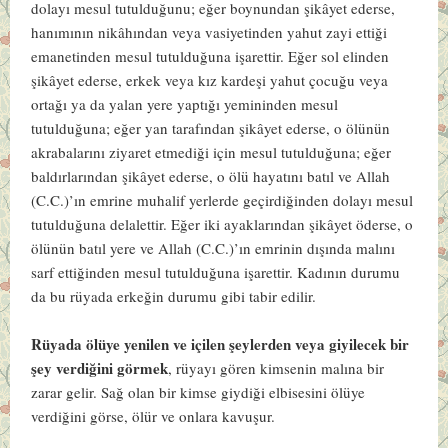
dolayı mesul tutulduğunu; eğer boynundan şikâyet ederse,
hanımının nikâhından veya vasiyetinden yahut zayi ettiği
emanetinden mesul tutulduğuna işarettir. Eğer sol elinden
şikâyet ederse, erkek veya kız kardeşi yahut çocuğu veya
ortağı ya da yalan yere yaptığı yemininden mesul
tutulduğuna; eğer yan tarafından şikâyet ederse, o ölünün
akrabalarını ziyaret etmediği için mesul tutulduğuna; eğer
baldırlarından şikâyet ederse, o ölü hayatını batıl ve Allah
(C.C.)’ın emrine muhalif yerlerde geçirdiğinden dolayı mesul
tutulduğuna delalettir. Eğer iki ayaklarından şikâyet öderse, o
ölünün batıl yere ve Allah (C.C.)’ın emrinin dışında malını
sarf ettiğinden mesul tutulduğuna işarettir. Kadının durumu
da bu rüyada erkeğin durumu gibi tabir edilir.
Rüyada ölüye yenilen ve içilen şeylerden veya giyilecek bir
şey verdiğini görmek
, rüyayı gören kimsenin malına bir
zarar gelir. Sağ olan bir kimse giydiği elbisesini ölüye
verdiğini görse, ölür ve onlara kavuşur.