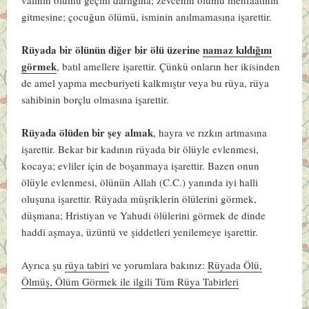
gitmesine; çocuğun ölümü, isminin anılmamasına işarettir.
Rüyada bir ölünün diğer bir ölü üzerine
namaz kıldığını
görmek
, batıl amellere işarettir. Çünkü onların her ikisinden
de amel yapma mecburiyeti kalkmıştır veya bu rüya, rüya
sahibinin borçlu olmasına işarettir.
Rüyada ölüden bir şey almak
, hayra ve rızkın artmasına
işarettir. Bekar bir kadının rüyada bir ölüyle evlenmesi,
kocaya; evliler için de boşanmaya işarettir. Bazen onun
ölüyle evlenmesi, ölünün Allah (C.C.) yanında iyi halli
oluşuna işarettir. Rüyada müşriklerin ölülerini görmek,
düşmana; Hristiyan ve Yahudi ölülerini görmek de dinde
haddi aşmaya, üzüntü ve şiddetleri yenilemeye işarettir.
Ayrıca şu
rüya tabiri
ve yorumlara bakınız:
Rüyada Ölü,
Ölmüş, Ölüm Görmek ile ilgili Tüm Rüya Tabirleri