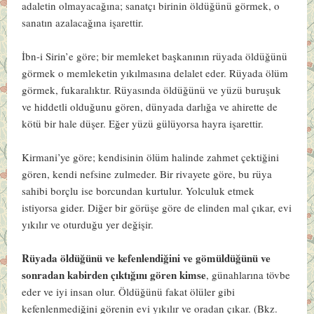
adaletin olmayacağına; sanatçı birinin öldüğünü görmek, o
sanatın azalacağına işarettir.
İbn-i Sirin’e göre
; bir memleket başkanının rüyada öldüğünü
görmek o memleketin yıkılmasına delalet eder. Rüyada ölüm
görmek, fukaralıktır. Rüyasında öldüğünü ve yüzü buruşuk
ve hiddetli olduğunu gören, dünyada darlığa ve ahirette de
kötü bir hale düşer. Eğer yüzü gülüyorsa hayra işarettir.
Kirmani’ye göre
; kendisinin ölüm halinde zahmet çektiğini
gören, kendi nefsine zulmeder. Bir rivayete göre, bu rüya
sahibi borçlu ise borcundan kurtulur. Yolculuk etmek
istiyorsa gider. Diğer bir görüşe göre de elinden mal çıkar, evi
yıkılır ve oturduğu yer değişir.
Rüyada öldüğünü ve kefenlendiğini ve gömüldüğünü ve
sonradan kabirden çıktığını gören kimse
, günahlarına tövbe
eder ve iyi insan olur. Öldüğünü fakat ölüler gibi
kefenlenmediğini görenin evi yıkılır ve oradan çıkar. (Bkz.