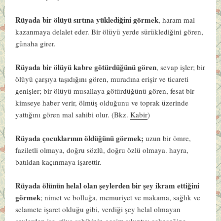
Rüyada bir ölüyü sırtına yüklediğini görmek
, haram mal
kazanmaya delalet eder. Bir ölüyü yerde sürüklediğini gören,
günaha girer.
Rüyada bir ölüyü kabre götürdüğünü gören
, sevap işler; bir
ölüyü çarşıya taşıdığını gören, muradına erişir ve ticareti
genişler; bir ölüyü musallaya götürdüğünü gören, fesat bir
kimseye haber verir, ölmüş olduğunu ve toprak üzerinde
yattığını gören mal sahibi olur. (Bkz.
Kabir
)
Rüyada çocuklarının öldüğünü görmek;
uzun bir ömre,
faziletli olmaya, doğru sözlü, doğru özlü olmaya. hayra,
batıldan kaçınmaya işarettir.
Rüyada ölünün helal olan şeylerden bir şey ikram ettiğini
görmek
; nimet ve bolluğa, memuriyet ve makama, sağlık ve
selamete işaret olduğu gibi, verdiği şey helal olmayan
şeylerden ise, rüya sahibinin geçim sıkıntısı çekeceğine