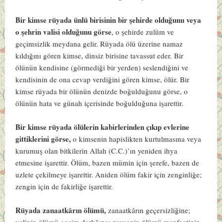
Bir kimse rüyada ünlü birisinin bir şehirde olduğunu veya
o şehrin valisi olduğunu görse
, o şehirde zulüm ve
geçimsizlik meydana gelir. Rüyada ölü üzerine namaz
kıldığını gören kimse, dinsiz birisine tavassut eder. Bir
ölünün kendisine (görmediği bir yerden) seslendiğini ve
kendisinin de ona cevap verdiğini gören kimse, ölür. Bir
kimse rüyada bir ölünün denizde boğulduğunu görse, o
ölünün hata ve günah içerisinde boğulduğuna işarettir.
Bir kimse rüyada ölülerin kabirlerinden çıkıp evlerine
gittiklerini görse,
o kimsenin hapislikten kurtulmasına veya
kurumuş olan bitkilerin Allah (C.C.)’ın yeniden ihya
etmesine işarettir. Ölüm, bazen mümin için şerefe, bazen de
uzlete çekilmeye işarettir. Aniden ölüm fakir için zenginliğe;
zengin için de fakirliğe işarettir.
Rüyada zanaatkârın ölümü,
zanaatkârın geçersizliğine;
valinin ölümü geçim darlığına; zevcenin ölümü menfaatinin