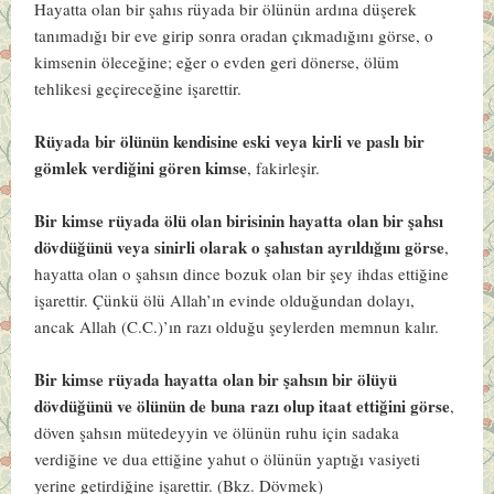
Hayatta olan bir şahıs rüyada bir ölünün ardına düşerek
tanımadığı bir eve girip sonra oradan çıkmadığını görse, o
kimsenin öleceğine; eğer o evden geri dönerse, ölüm
tehlikesi geçireceğine işarettir.
Rüyada bir ölünün kendisine eski veya kirli ve paslı bir
gömlek verdiğini gören kimse
, fakirleşir.
Bir kimse rüyada ölü olan birisinin hayatta olan bir şahsı
dövdüğünü veya sinirli olarak o şahıstan ayrıldığını görse
,
hayatta olan o şahsın dince bozuk olan bir şey ihdas ettiğine
işarettir. Çünkü ölü Allah’ın evinde olduğundan dolayı,
ancak Allah (C.C.)’ın razı olduğu şeylerden memnun kalır.
Bir kimse rüyada hayatta olan bir şahsın bir ölüyü
dövdüğünü ve ölünün de buna razı olup itaat ettiğini görse
,
döven şahsın mütedeyyin ve ölünün ruhu için sadaka
verdiğine ve dua ettiğine yahut o ölünün yaptığı vasiyeti
yerine getirdiğine işarettir. (Bkz.
Dövmek
)