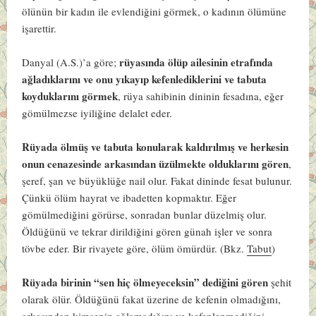
ölünün bir kadın ile evlendiğini görmek, o kadının ölümüne
işarettir.
rüyasında ölüp ailesinin etrafında
Danyal (A.S.)’a göre;
ağladıklarını ve onu yıkayıp kefenlediklerini ve tabuta
koyduklarını görmek
, rüya sahibinin dininin fesadına, eğer
gömülmezse iyiliğine delalet eder.
Rüyada ölmüş ve tabuta konularak kaldırılmış ve herkesin
onun cenazesinde arkasından üzülmekte olduklarını gören
,
şeref, şan ve büyüklüğe nail olur. Fakat dininde fesat bulunur.
Çünkü ölüm hayrat ve ibadetten kopmaktır. Eğer
gömülmediğini görürse, sonradan bunlar düzelmiş olur.
Öldüğünü ve tekrar dirildiğini gören günah işler ve sonra
tövbe eder. Bir rivayete göre, ölüm ömürdür.
(Bkz.
Tabut
)
Rüyada birinin “sen hiç ölmeyeceksin” dediğini gören
şehit
olarak ölür. Öldüğünü fakat üzerine de kefenin olmadığını,
arkasından kimsenin ağlamadığını ve kefenlenmediğini