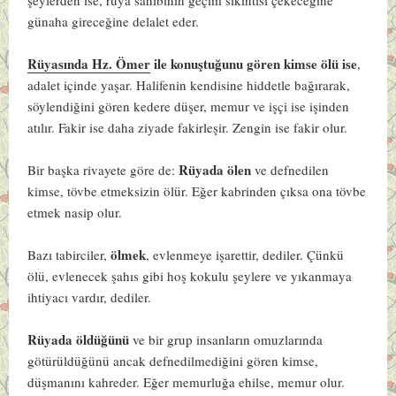
günaha gireceğine delalet eder.
Rüyasında Hz. Ömer
ile konuştuğunu gören kimse ölü ise
,
adalet içinde yaşar. Halifenin kendisine hiddetle bağırarak,
söylendiğini gören kedere düşer, memur ve işçi ise işinden
atılır. Fakir ise daha ziyade fakirleşir. Zengin ise fakir olur.
Rüyada ölen
Bir başka rivayete göre de:
ve defnedilen
kimse, tövbe etmeksizin ölür. Eğer kabrinden çıksa ona tövbe
etmek nasip olur.
ölmek
Bazı tabirciler,
, evlenmeye işarettir, dediler. Çünkü
ölü, evlenecek şahıs gibi hoş kokulu şeylere ve yıkanmaya
ihtiyacı vardır, dediler.
Rüyada öldüğünü
ve bir grup insanların omuzlarında
götürüldüğünü ancak defnedilmediğini gören kimse,
düşmanını kahreder. Eğer memurluğa ehilse, memur olur.