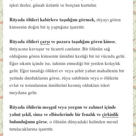
işleri ilerler, günah üzüntü ve borçtan kurtulur.
Rüyada ölüleri kabirlere taşıdığını görmek,
rüyayı gören
kimsenin doğru bir iş yaptığına işarettir.
Rüyada ölüleri
çarşı
ve pazara taşıdığını gören kimse
,
ihtiyacına kavuşur ve ticareti canlanır. Bir ölünün sağ
olduğunu gören kimsenin ümidini kestiği bir isi vücuda gelir.
Eğer sıkıntı içinde ise, tahmin etmediği bir yerden kolaylık
gelir. Eğer tanıdığı ölüleri ev veya şehir yahut mahallenin bir
yerinde durduklarını görse, rüya sahibinin veya o ölülerin
evlat ve torunlarının ümitlerini kesmiş oldukları isleri
meydana gelir.
Rüyada ölülerin meşgul veya yorgun ve zahmet içinde
yahut şekil, sima ve elbiselerinde bir fenalık ve
çirkinlik
bulunduğunu görse
, o ölünün dünyadaki halinden mesul
tutulacaklarına işarettir.