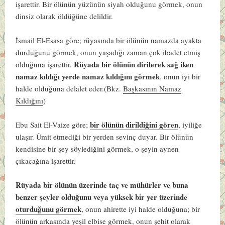
işarettir. Bir ölünün yüzünün siyah olduğunu görmek, onun
dinsiz olarak öldüğüne delildir.
İsmail El-Esasa göre
; rüyasında bir ölünün namazda ayakta
durduğunu görmek, onun yaşadığı zaman çok ibadet etmiş
Rüyada bir ölünün dirilerek sağ iken
olduğuna işarettir.
namaz kıldığı yerde namaz kıldığını görmek
, onun iyi bir
halde olduğuna delalet eder.(Bkz.
Başkasının Namaz
Kıldığını
)
bir ölünün dirildiğini gören
Ebu Sait El-Vaize göre
;
, iyiliğe
ulaşır. Ümit etmediği bir yerden sevinç duyar. Bir ölünün
kendisine bir şey söylediğini görmek, o şeyin aynen
çıkacağına işarettir.
Rüyada bir ölünün üzerinde taç ve mühürler ve buna
benzer şeyler olduğunu veya yüksek bir yer üzerinde
oturduğunu görmek
, onun ahirette iyi halde olduğuna; bir
ölünün arkasında yeşil elbise görmek, onun şehit olarak