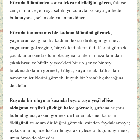
Rüyada ölümünden sonra tekrar dirildiğini gören,
fakirse
zengin olur; eğer rüya sahibi yolculukta ise veya gurbette
bulunuyorsa, selametle vatanına döner.
Rüyada tanınmamış bir kadının ölümünü görmek
,
yağmurun azlığına; bu kadının tekrar dirildiğini görmek,
yağmurun geleceğine, birçok kadınların öldüklerini görmek,
çocuklar arasında ölüm olacağına; ölülerin mezarlarından
çıktıklarını ve bütün yiyecekleri bitirip geriye bir şey
bırakmadıklarını görmek, kıtlığa; kuyulardaki tatlı suları
tamamen içtiklerini görmek, büyük bir hastalık çıkacağına
delalettir.
Rüyada bir ölüyü arkasında beyaz veya yeşil elbise
olduğunu ve yüzü güldüğü halde görmek
, gufrana erişmiş
bulunduğuna; aksini görmek de bunun aksine; karısının
öldüğünü ve sonra dirildiğini görmek, eşinden faydalanmaya;
uykusunun içinde hasta olmayarak öylece öldüğünü görmek,
uzun ömre delalet eder.