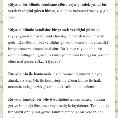
Rüyada bir ölünün kendisine elbise veya gömlek yahut bir
sarık verdiğini gören kimse
, o ölünün hayattaki yaşayışı gibi
yaşar.
Rüyada ölünün kendisine bir yemek verdiğini görmek
,
rüyayı gören kimseye ümit etmediği bir yerden iyi bir rızık
gelir. Eğer ölünün bal verdiğini görse, o kimse ümit etmediği
bir ganimet ve nimete nail olur. Bir kimse rüyada elini bir
ölünün tuttuğunu görse, o kimseye ümidini kestiği bir yerden
eline mal geçer. (Bkz.
Yiyecek
)
Rüyada ölü ile konuşmak,
uzun ömürdür; ölüden bir şey
almak, rızıktır. Ölü ile konuştuğunu gören kimse ile halk
arasında anlaşmazlık çıkar; ancak sulh ile neticelenir.
Rüyada tanıdığı bir ölüyü öptüğünü gören kimse,
ölünün
geriye bıraktığı ilim, eser veya malıyla faydalanır. Tanımadığı
bir ölüyü öptüğünü görse, tahmin etmediği bir yerden ona
mal gelir.