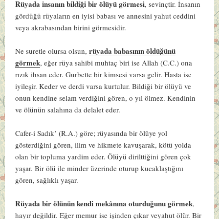
Rüyada insanın bildiği bir ölüyü görmesi
, sevinçtir. İnsanın
gördüğü rüyaların en iyisi babası ve annesini yahut ceddini
veya akrabasından birini görmesidir.
rüyada babasının öldüğünü
Ne suretle olursa olsun,
görmek
, eğer rüya sahibi muhtaç biri ise Allah (C.C.) ona
rızık ihsan eder. Gurbette bir kimsesi varsa gelir. Hasta ise
iyileşir. Keder ve derdi varsa kurtulur. Bildiği bir ölüyü ve
onun kendine selam verdiğini gören, o yıl ölmez. Kendinin
ve ölünün salahına da delalet eder.
Cafer-i Sadık’ (R.A.) göre
; rüyasında bir ölüye yol
gösterdiğini gören, ilim ve hikmete kavuşarak, kötü yolda
olan bir topluma yardim eder. Ölüyü dirilttiğini gören çok
yaşar. Bir ölü ile minder üzerinde oturup kucaklaştığını
gören, sağlıklı yaşar.
Rüyada bir ölünün kendi mekânına oturduğunu görmek
,
hayır değildir. Eğer memur ise işinden çıkar veyahut ölür. Bir