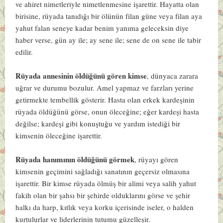
ve ahiret nimetleriyle nimetlenmesine işarettir. Hayatta olan
birisine, rüyada tanıdığı bir ölünün filan güne veya filan aya
yahut falan seneye kadar benim yanıma geleceksin diye
haber verse, gün ay ile; ay sene ile; sene de on sene ile tabir
edilir.
Rüyada annesinin öldüğünü gören kimse
, dünyaca zarara
uğrar ve durumu bozulur. Amel yapmaz ve farzları yerine
getirmekte tembellik gösterir. Hasta olan erkek kardeşinin
rüyada öldüğünü görse, onun öleceğine; eğer kardeşi hasta
değilse; kardeşi gibi konuştuğu ve yardım istediği bir
kimsenin öleceğine işarettir.
Rüyada hanımının öldüğünü görmek
, rüyayı gören
kimsenin geçimini sağladığı sanatının geçersiz olmasına
işarettir. Bir kimse rüyada ölmüş bir alimi veya salih yahut
fakih olan bir şahsı bir şehirde olduklarını görse ve şehir
halkı da harp, kıtlık veya korku içerisinde iseler, o halden
kurtulurlar ve liderlerinin tutumu güzelleşir.