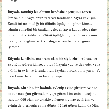
Rüyada tanıdığı bir ölünün kendisini öptüğünü gören
kimse
, o ölü veya onun veresesi tarafından hayra kavuşur.
Kendisini tanımadığı bir ölünün öptüğünü gören kimse,
tahmin etmediği bir taraftan gelecek hayrı kabul edeceğine
işarettir. Bazı tabirciler, ölüyü öptüğünü gören kimse, onun
öleceğine; sağlam ise konuştuğu sözün batıl olduğuna
işarettir.
Rüyada kendisine mahrem olan birisiyle
cinsi münasebet
yaptığını gören kimse
, o ölüyü hayırla yad ve dua eder veya
o ölünün evlat ve torunları için faydalı olacak bir iş yapar. Ya
da o kimse haram olan bir şeyi yapar.
Rüyada ölü olan bir kadınla evlenip evine gittiğini ve ona
dokunmadığını görmek,
rüyayı gören kimsenin öleceğine
işarettir. Ölü olan bir erkekle evlenerek evine geldiğini ve
evinin de o erkeğin evine dönüştüğünü gören kadın da ölür.