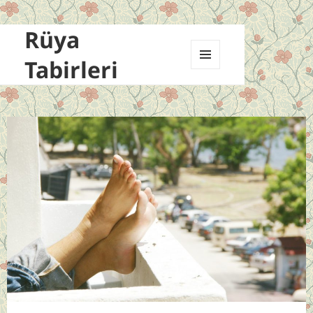
Rüya
Tabirleri
MENÜ
VE
BILEŞENLER