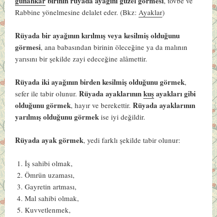
günahkar
birinin rüyada ayağını güzel görmesi
, tövbe ve
Rabbine yönelmesine delalet eder. (B
kz:
Ayaklar
)
Rüyada bir ayağının kırılmış veya kesilmiş olduğunu
görmesi
, ana babasından birinin öleceğine ya da malının
yarısını bir şekilde zayi edeceğine alâmettir.
Rüyada iki ayağının birden kesilmiş olduğunu görmek
,
Rüyada ayaklarının
kuş
ayakları gibi
sefer ile tabir olunur.
olduğunu görmek
Rüyada ayaklarının
, hayır ve berekettir.
yarılmış olduğunu görmek
ise iyi değildir.
Rüyada ayak görmek
, yedi farklı şekilde tabir olunur:
İş sahibi olmak,
Ömrün uzaması,
Gayretin artması,
Mal sahibi olmak,
Kuvvetlenmek,