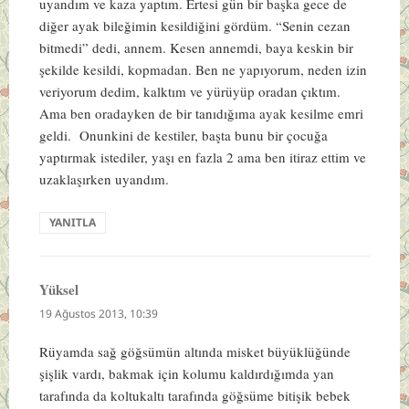
uyandım ve kaza yaptım. Ertesi gün bir başka gece de
diğer ayak bileğimin kesildiğini gördüm. “Senin cezan
bitmedi” dedi, annem. Kesen annemdi, baya keskin bir
şekilde kesildi, kopmadan. Ben ne yapıyorum, neden izin
veriyorum dedim, kalktım ve yürüyüp oradan çıktım.
Ama ben oradayken de bir tanıdığıma ayak kesilme emri
geldi. Onunkini de kestiler, başta bunu bir çocuğa
yaptırmak istediler, yaşı en fazla 2 ama ben itiraz ettim ve
uzaklaşırken uyandım.
YANITLA
Yüksel
dedi
ki:
19 Ağustos 2013, 10:39
Rüyamda sağ göğsümün altında misket büyüklüğünde
şişlik vardı, bakmak için kolumu kaldırdığımda yan
tarafında da koltukaltı tarafında göğsüme bitişik bebek