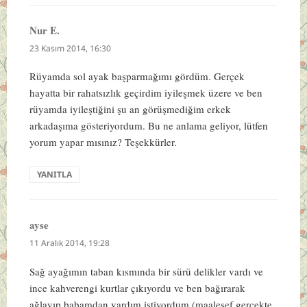
Nur E.
dedi
ki:
23 Kasım 2014, 16:30
Rüyamda sol ayak başparmağımı gördüm. Gerçek
hayatta bir rahatsızlık geçirdim iyileşmek üzere ve ben
rüyamda iyileştiğini şu an görüşmediğim erkek
arkadaşıma gösteriyordum. Bu ne anlama geliyor, lütfen
yorum yapar mısınız? Teşekkürler.
YANITLA
ayse
dedi
ki:
11 Aralık 2014, 19:28
Sağ ayağımın taban kısmında bir sürü delikler vardı ve
ince kahverengi kurtlar çıkıyordu ve ben bağırarak
ağlayıp babamdan yardım istiyordum (maalesef gerçekte