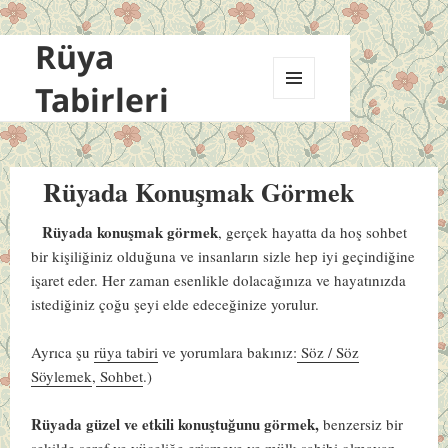
Rüya
Tabirleri
MENÜ
VE
BILEŞENLER
Rüyada Konuşmak Görmek
Rüyada konuşmak görmek
, gerçek hayatta da hoş sohbet
bir kişiliğiniz olduğuna ve insanların sizle hep iyi geçindiğine
işaret eder. Her zaman esenlikle dolacağınıza ve hayatınızda
istediğiniz çoğu şeyi elde edeceğinize yorulur.
Ayrıca şu
rüya tabiri
ve yorumlara bakınız:
Söz / Söz
Söylemek
,
Sohbet
.)
Rüyada güzel ve etkili konuştuğunu görmek,
benzersiz bir
şekilde şeref ve yüceliğe erişmeye ve mülk sahibi olmayan