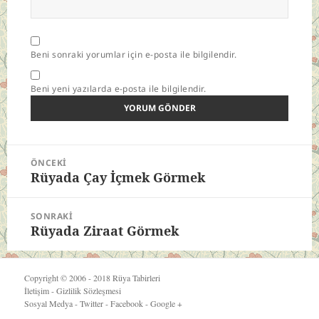
Beni sonraki yorumlar için e-posta ile bilgilendir.
Beni yeni yazılarda e-posta ile bilgilendir.
Yazı
ÖNCEKI
gezinmesi
Rüyada Çay İçmek Görmek
Önceki
yazı:
SONRAKI
Rüyada Ziraat Görmek
Sonraki
yazı:
Copyright © 2006 - 2018
Rüya Tabirleri
İletişim
-
Gizlilik Sözleşmesi
Sosyal Medya -
Twitter
-
Facebook
-
Google +