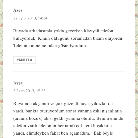
Ases
dedi
ki:
22 Eylül 2013, 14:34
Rüyada arkadaşımla yolda gezerken klavyeli telefon
buluyorduk. Kimin olduğunu soramadan bizim oluyordu.
Telefonu anneme falan gösteriyordum.
YANITLA
Ayşe
dedi
ki:
2 Ekim 2013, 15:26
Rüyamda akşamdı ve çok güzeldi hava, yıldızlar da
vardı, bankta oturuyordum sonra yanıma eski nişanlımın
(aramız bozuk) abisi geldi, yanıma oturdu. Benim elimde
telefon vardı telefonun her tarafı çok renkli ışıklarla
yandı, elimdeyken fakat ben açamadım. “Bak böyle