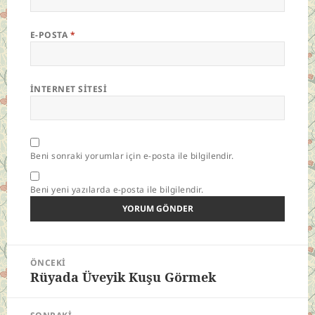
E-POSTA
*
İNTERNET SITESI
Beni sonraki yorumlar için e-posta ile bilgilendir.
Beni yeni yazılarda e-posta ile bilgilendir.
Yazı
ÖNCEKI
gezinmesi
Rüyada Üveyik Kuşu Görmek
Önceki
yazı: