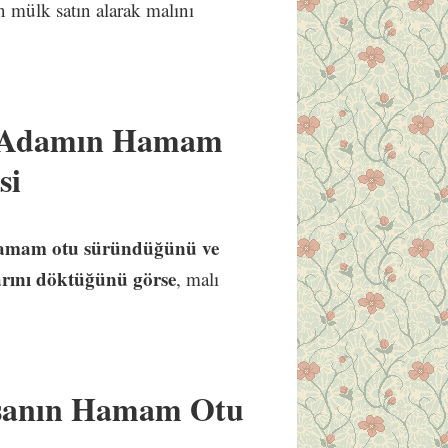
 mülk satın alarak malını
n Adamın Hamam
si
amam otu süründüğünü ve
rını döktüğünü görse
, malı
nsanın Hamam Otu