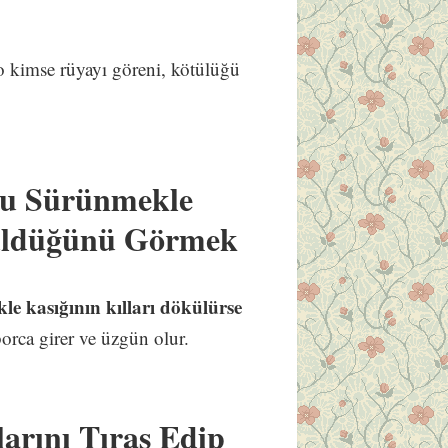
o kimse rüyayı göreni, kötülüğü
u Sürünmekle
küldüğünü Görmek
 kasığının kılları dökülürse
borca girer ve üzgün olur.
arını Tıraş Edip