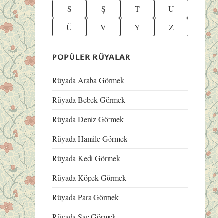
S
Ş
T
U
Ü
V
Y
Z
POPÜLER RÜYALAR
Rüyada Araba Görmek
Rüyada Bebek Görmek
Rüyada Deniz Görmek
Rüyada Hamile Görmek
Rüyada Kedi Görmek
Rüyada Köpek Görmek
Rüyada Para Görmek
Rüyada Saç Görmek