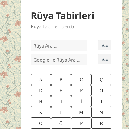
Rüya Tabirleri
Rüya Tabirleri gen.tr
A
B
C
Ç
D
E
F
G
H
I
İ
J
K
L
M
N
O
Ö
P
R