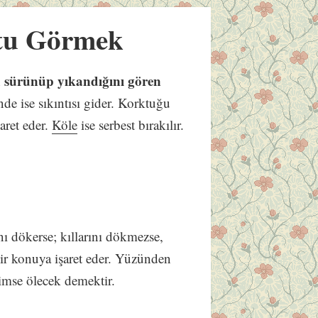
tu Görmek
sürünüp yıkandığını gören
nde ise sıkıntısı gider. Korktuğu
aret eder.
Köle
ise serbest bırakılır.
nı dökerse; kıllarını dökmezse,
bir konuya işaret eder. Yüzünden
mse ölecek demektir.