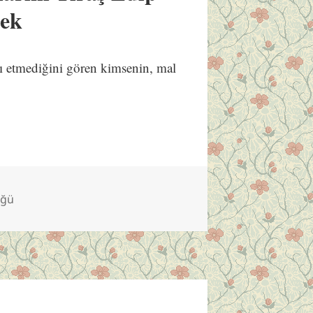
mek
nı etmediğini gören kimsenin, mal
üğü