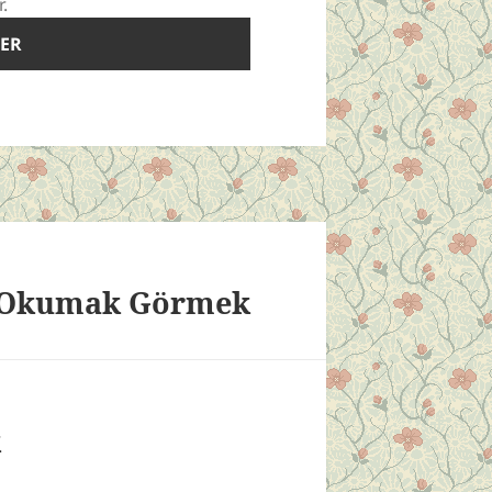
r.
n Okumak Görmek
k