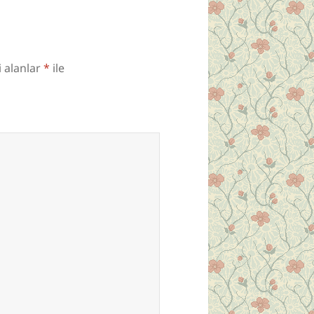
i alanlar
*
ile