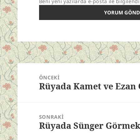
Beni yeni yazılarda e-posta ile bilgilendi
Yazı
gezinmesi
ÖNCEKI
Rüyada Kamet ve Eza
Önceki
yazı:
SONRAKI
Rüyada Sünger Görme
Sonraki
yazı: