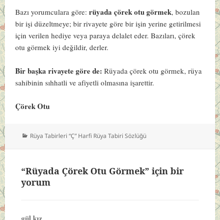
rüyada çörek otu görmek
Bazı yorumculara göre:
, bozulan
bir işi düzeltmeye; bir rivayete göre bir işin yerine getirilmesi
için verilen hediye veya paraya delalet eder. Bazıları, çörek
otu görmek iyi değildir, derler.
Bir başka rivayete göre de:
Rüyada çörek otu görmek, rüya
sahibinin sıhhatli ve afiyetli olmasına işarettir.
Çörek Otu
Kategoriler
Rüya Tabirleri “Ç” Harfi Rüya Tabiri Sözlüğü
“Rüyada Çörek Otu Görmek” için bir
yorum
gül kız
dedi