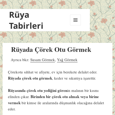
Rüya
Tabirleri
MENÜ
VE
BILEŞENLER
Rüyada Çörek Otu Görmek
Ayrıca bkz:
Susam Görmek
,
Yağ Görmek
Çörekotu sıhhat ve afiyete, ev için berekete delalet eder.
Rüyada çörek otu görmek
, keder ve sıkıntıya işarettir.
Rüyasında çörek otu yediğini gören
in malının bir kısmı
Birinden bir çörek otu almak veya birine
elinden çıkar.
vermek
bir kimse ile aralarında düşmanlık olacağına delalet
eder.