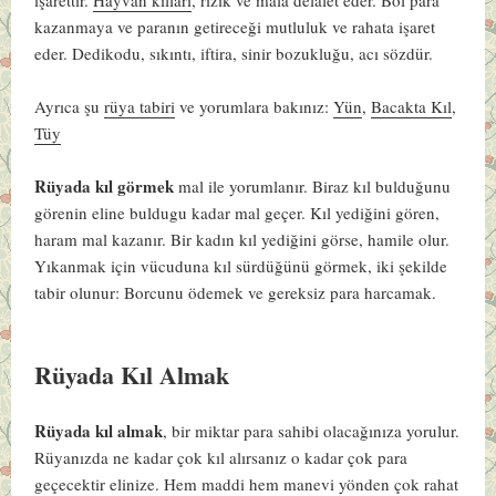
kazanmaya ve paranın getireceği mutluluk ve rahata işaret
eder. Dedikodu, sıkıntı, iftira, sinir bozukluğu, acı sözdür.
Ayrıca şu
rüya tabiri
ve yorumlara bakınız:
Yün
,
Bacakta Kıl
,
Tüy
Rüyada kıl görmek
mal ile yorumlanır. Biraz kıl bulduğunu
görenin eline buldugu kadar mal geçer. Kıl yediğini gören,
haram mal kazanır. Bir kadın kıl yediğini görse, hamile olur.
Yıkanmak için vücuduna kıl sürdüğünü görmek, iki şekilde
tabir olunur: Borcunu ödemek ve gereksiz para harcamak.
Rüyada Kıl Almak
Rüyada kıl almak
, bir miktar para sahibi olacağınıza yorulur.
Rüyanızda ne kadar çok kıl alırsanız o kadar çok para
geçecektir elinize. Hem maddi hem manevi yönden çok rahat