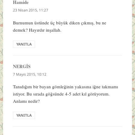
Hamide
dedi
ki:
23 Nisan 2015, 11:27
Burnumun üstünde üç büyük diken çıkmış, bu ne
demek? Hayırdır inşallah.
YANITLA
NERGİS
dedi
ki:
7 Mayıs 2015, 10:12
Tanıdığım bir bayan gömleğinin yakasına iğne takmamı
istiyor. Bu sırada göğsünde 4-5 adet kıl görüyorum.
Anlamı nedir?
YANITLA