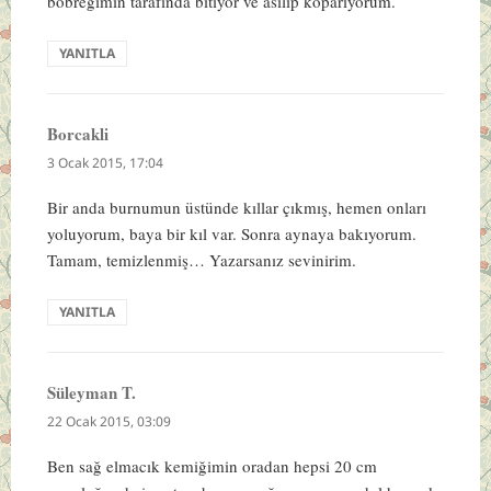
böbreğimin tarafında bitiyor ve asılıp koparıyorum.
YANITLA
Borcakli
dedi
ki:
3 Ocak 2015, 17:04
Bir anda burnumun üstünde kıllar çıkmış, hemen onları
yoluyorum, baya bir kıl var. Sonra aynaya bakıyorum.
Tamam, temizlenmiş… Yazarsanız sevinirim.
YANITLA
Süleyman T.
dedi
ki:
22 Ocak 2015, 03:09
Ben sağ elmacık kemiğimin oradan hepsi 20 cm