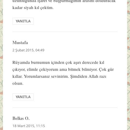
uzunluğunda işaret ve başparmağımın arasını dolduracak
kadar siyah kıl çektim.
YANITLA
Mustafa
dedi
ki:
2 Şubat 2015, 04:49
Rüyamda burnumun içinden çok aşırı derecede kıl
çıkıyor, elimle çekiyorum ama bitmek bilmiyor. Çok gür
kıllar. Yorumlarsanız sevinirim. Şimdiden Allah razı
olsun.
YANITLA
Belkıs O.
dedi
ki:
18 Mart 2015, 11:15