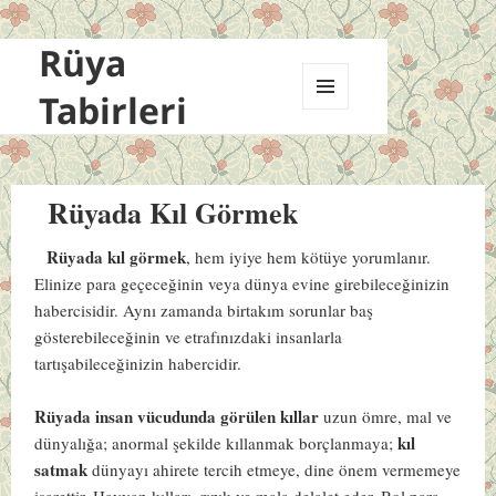
Rüya
Tabirleri
MENÜ
VE
BILEŞENLER
Rüyada Kıl Görmek
Rüyada kıl görmek
, hem iyiye hem kötüye yorumlanır.
Elinize para geçeceğinin veya dünya evine girebileceğinizin
habercisidir. Aynı zamanda birtakım sorunlar baş
gösterebileceğinin ve etrafınızdaki insanlarla
tartışabileceğinizin habercidir.
Rüyada insan vücudunda görülen kıllar
uzun ömre, mal ve
kıl
dünyalığa; anormal şekilde kıllanmak borçlanmaya;
satmak
dünyayı ahirete tercih etmeye, dine önem vermemeye
işarettir.
Hayvan kılları
, rızık ve mala delalet eder. Bol para