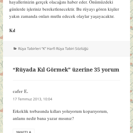
hayallerinizin gerçek olacağını haber eder. Önümüzdeki
günlerde işleriniz bereketlenecektir. Bu rüyayı gören kişiler
yakın zamanda onları mutlu edecek olaylar yaşayacaktır.
Kıl
Kategoriler
Rüya Tabirleri “K” Harfi Rüya Tabiri Sözlüğü
“Rüyada Kıl Görmek” üzerine 35 yorum
cafer E.
dedi
ki:
17 Temmuz 2013, 10:04
Erkeklik torbasında kılları yoluyorum koparıyorum,
anlamı nedir bana yazar mısınız?
YANITLA