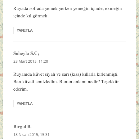
Rüyada sofrada yemek yerken yemeğin içinde, ekmeğin
içinde kıl görmek.
YANITLA
Suheyla S.C;
dedi
ki:
23 Mart 2015, 11:20
Rüyamda küvet siyah ve sarı (kısa) kıllarla kirlenmişti.
Ben küveti temizledim. Bunun anlamı nedir? Teşekkür
ederim.
YANITLA
Birgul B.
dedi
ki:
18 Nisan 2015, 15:31