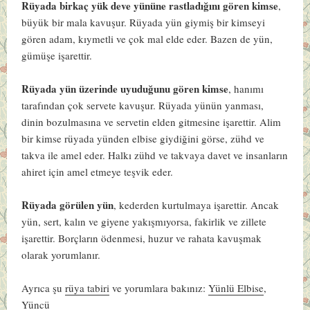
Rüyada birkaç yük deve yününe rastladığını gören kimse
,
büyük bir mala kavuşur. Rüyada yün giymiş bir kimseyi
gören adam, kıymetli ve çok mal elde eder. Bazen de yün,
gümüşe işarettir.
Rüyada yün üzerinde uyuduğunu gören kimse
, hanımı
tarafından çok servete kavuşur. Rüyada yünün yanması,
dinin bozulmasına ve servetin elden gitmesine işarettir. Alim
bir kimse rüyada yünden elbise giydiğini görse, zühd ve
takva ile amel eder. Halkı zühd ve takvaya davet ve insanların
ahiret için amel etmeye teşvik eder.
Rüyada görülen yün
, kederden kurtulmaya işarettir. Ancak
yün, sert, kalın ve giyene yakışmıyorsa, fakirlik ve zillete
işarettir. Borçların ödenmesi, huzur ve rahata kavuşmak
olarak yorumlanır.
Ayrıca şu
rüya tabiri
ve yorumlara bakınız:
Yünlü Elbise
,
Yüncü