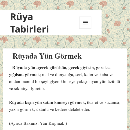
Rüya
Tabirleri
MENÜ
VE
BILEŞENLER
Rüyada Yün Görmek
Rüyada yün -gerek görülsün, gerek giyilsin, gerekse
yığılsın- görmek
; mal ve dünyalığa, sert, kalın ve kaba ve
ondan mamül bir şeyi giyen kimseye yakışmayan yün üzüntü
ve sıkıntıya işarettir.
Rüyada kışın yün satan kimseyi görmek,
ticaret ve kazanca;
yazın görmek, üzüntü ve kedere delalet eder.
(Ayrıca Bakınız;
Yün Kırpmak
.)