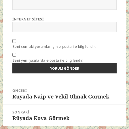
İNTERNET SITESI
Beni sonraki yorumlar için e-posta ile bilgilendir.
Beni yeni yazılarda e-posta ile bilgilendir.
Yazı
ÖNCEKI
gezinmesi
Rüyada Naip ve Vekil Olmak Görmek
Önceki
yazı:
SONRAKI
Rüyada Kova Görmek
Sonraki
yazı: