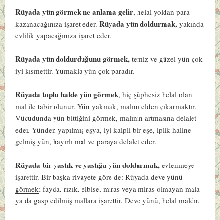
Rüyada yün görmek ne anlama gelir
, helal yoldan para
Rüyada yün doldurmak,
kazanacağınıza işaret eder.
yakında
evlilik yapacağınıza işaret eder.
Rüyada yün doldurduğunu görmek,
temiz ve güzel yün çok
iyi kısmettir. Yumakla yün çok paradır.
Rüyada toplu halde yün görmek
, hiç şüphesiz helal olan
mal ile tabir olunur. Yün yakmak, malını elden çıkarmaktır.
Vücudunda yün bittiğini görmek, malının artmasına delalet
eder. Yünden yapılmış eşya, iyi kalpli bir eşe, iplik haline
gelmiş yün, hayırlı mal ve paraya delalet eder.
Rüyada bir yastık ve yastığa yün doldurmak,
evlenmeye
işarettir. Bir başka rivayete göre de:
Rüyada deve yünü
görmek
; fayda, rızık, elbise, miras veya miras olmayan mala
ya da gasp edilmiş mallara işarettir. Deve yünü, helal maldır.