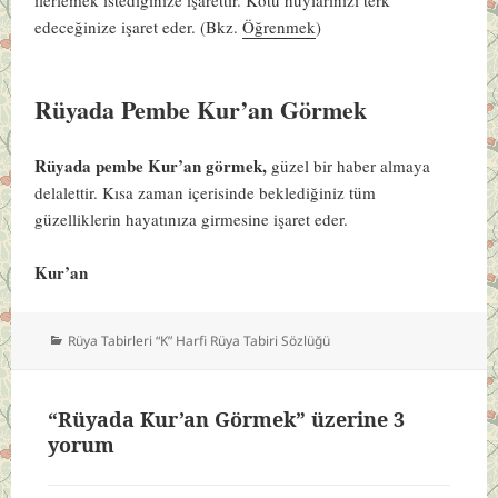
ilerlemek istediğinize işarettir. Kötü huylarınızı terk
edeceğinize işaret eder.
(Bkz.
Öğrenmek
)
Rüyada Pembe Kur’an Görmek
Rüyada pembe Kur’an görmek,
güzel bir haber almaya
delalettir. Kısa zaman içerisinde beklediğiniz tüm
güzelliklerin hayatınıza girmesine işaret eder.
Kur’an
Kategoriler
Rüya Tabirleri “K” Harfi Rüya Tabiri Sözlüğü
“Rüyada Kur’an Görmek” üzerine 3
yorum