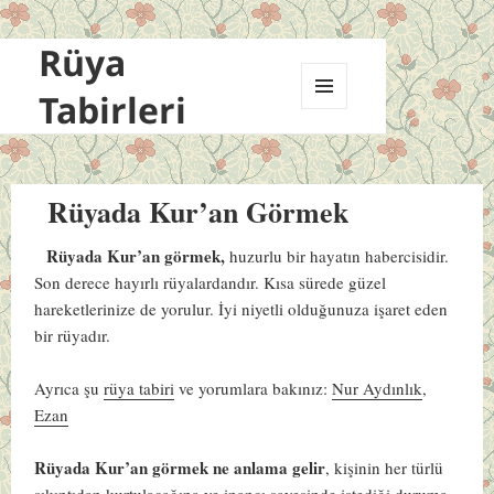
Rüya
Tabirleri
MENÜ
VE
BILEŞENLER
Rüyada Kur’an Görmek
Rüyada Kur’an görmek,
huzurlu bir hayatın habercisidir.
Son derece hayırlı rüyalardandır. Kısa sürede güzel
hareketlerinize de yorulur. İyi niyetli olduğunuza işaret eden
bir rüyadır.
Ayrıca şu
rüya tabiri
ve yorumlara bakınız:
Nur Aydınlık
,
Ezan
Rüyada Kur’an görmek ne anlama gelir
, kişinin her türlü
sıkıntıdan kurtulacağına ve inancı sayesinde istediği duruma