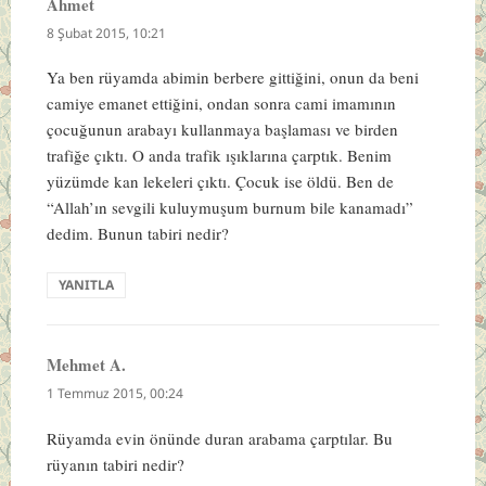
Ahmet
dedi
ki:
8 Şubat 2015, 10:21
Ya ben rüyamda abimin berbere gittiğini, onun da beni
camiye emanet ettiğini, ondan sonra cami imamının
çocuğunun arabayı kullanmaya başlaması ve birden
trafiğe çıktı. O anda trafik ışıklarına çarptık. Benim
yüzümde kan lekeleri çıktı. Çocuk ise öldü. Ben de
“Allah’ın sevgili kuluymuşum burnum bile kanamadı”
dedim. Bunun tabiri nedir?
YANITLA
Mehmet A.
dedi
ki:
1 Temmuz 2015, 00:24
Rüyamda evin önünde duran arabama çarptılar. Bu
rüyanın tabiri nedir?