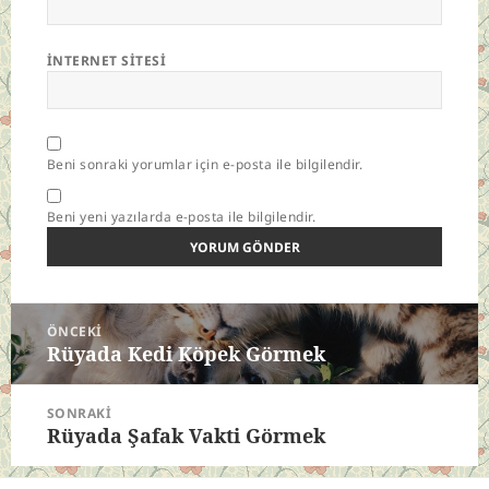
İNTERNET SITESI
Beni sonraki yorumlar için e-posta ile bilgilendir.
Beni yeni yazılarda e-posta ile bilgilendir.
Yazı
ÖNCEKI
gezinmesi
Rüyada Kedi Köpek Görmek
Önceki
yazı:
SONRAKI
Rüyada Şafak Vakti Görmek
Sonraki
yazı: