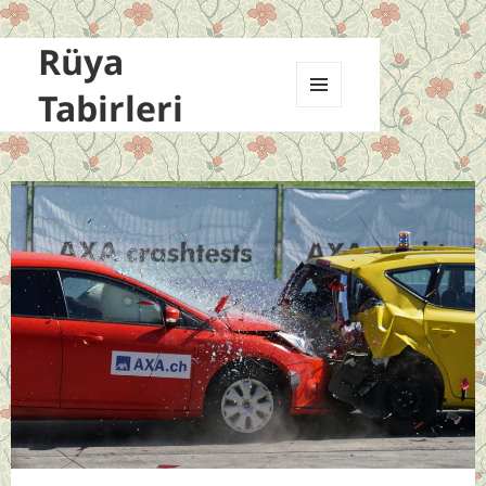
Rüya
Tabirleri
MENÜ
VE
BILEŞENLER