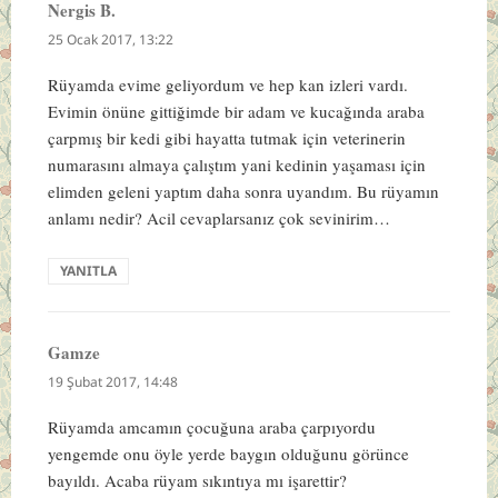
Nergis B.
dedi
ki:
25 Ocak 2017, 13:22
Rüyamda evime geliyordum ve hep kan izleri vardı.
Evimin önüne gittiğimde bir adam ve kucağında araba
çarpmış bir kedi gibi hayatta tutmak için veterinerin
numarasını almaya çalıştım yani kedinin yaşaması için
elimden geleni yaptım daha sonra uyandım. Bu rüyamın
anlamı nedir? Acil cevaplarsanız çok sevinirim…
YANITLA
Gamze
dedi
ki:
19 Şubat 2017, 14:48
Rüyamda amcamın çocuğuna araba çarpıyordu
yengemde onu öyle yerde baygın olduğunu görünce
bayıldı. Acaba rüyam sıkıntıya mı işarettir?