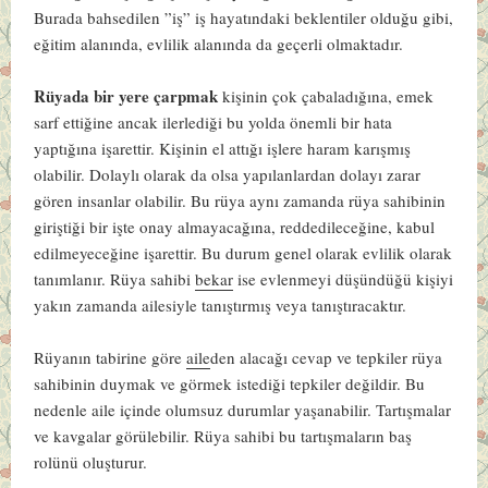
Burada bahsedilen ”iş” iş hayatındaki beklentiler olduğu gibi,
eğitim alanında, evlilik alanında da geçerli olmaktadır.
Rüyada bir yere çarpmak
kişinin çok çabaladığına, emek
sarf ettiğine ancak ilerlediği bu yolda önemli bir hata
yaptığına işarettir. Kişinin el attığı işlere haram karışmış
olabilir. Dolaylı olarak da olsa yapılanlardan dolayı zarar
gören insanlar olabilir. Bu rüya aynı zamanda rüya sahibinin
giriştiği bir işte onay almayacağına, reddedileceğine, kabul
edilmeyeceğine işarettir. Bu durum genel olarak evlilik olarak
tanımlanır. Rüya sahibi
bekar
ise evlenmeyi düşündüğü kişiyi
yakın zamanda ailesiyle tanıştırmış veya tanıştıracaktır.
Rüyanın tabirine göre
aile
den alacağı cevap ve tepkiler rüya
sahibinin duymak ve görmek istediği tepkiler değildir. Bu
nedenle aile içinde olumsuz durumlar yaşanabilir. Tartışmalar
ve kavgalar görülebilir. Rüya sahibi bu tartışmaların baş
rolünü oluşturur.