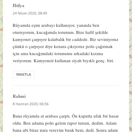
Hülya
dedi
ki:
24 Nisan 2020, 08:49
Rüyamda eşim arabayı kullanıyor, yanında ben
oturuyorum, kucağımda torunum. Bize hafif şekilde
kamyonet çarpıyor kalabalık bir caddede. Biz seviniyoruz
çünkü o çarpıyor diye kenara çıkıyoruz polis çağırmak
için ama kucağımdaki torunumu arkadaki kızıma
veriyorum. Kamyoneti kullanan siyah bıyıklı genç. biri.
YANITLA
Rahmi
dedi
ki:
8 Haziran 2020, 06:56
Bana rüyamda at arabası çarptı. Ön kaputta ufak bir hasar
oldu. Ben adama polis gelsin rapor tutsun, dedim. Adam
bana abi biraz para vereyim bırak beni, dedi. Sonra adam