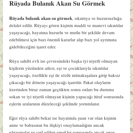
Rüyada Bulanık Akan Su Görmek
Rüyada bulanık akan su görmek
, sıkıntıya ve huzursuzluğa
delalet edilir. Rüyayı gören kişinin maddi ve manevi sıkıntılar
yaşayacağı, hayatına huzurlu ve mutlu bir şekilde devam
edebilmesi için bazı önemli kararlar alıp bazı yol ayrımına
gidebileceğini işaret eder.
Rüya sahibi evli ise çevresindeki başka iyi niyetli olmayan
kişilerin yüzünden ailesi, eşi ve çocuklarıyla sıkıntılar
yaşayacağı, özellikle eşi ile sözlü münakaşalara girip haksız
çıkacağı bir dönem yaşayacağı işarettir. Fakat olayların
üzerinden biraz zaman geçtikten sonra onları bu duruma
sokan ve iyi niyetli olmayan kişinin yapacağı itiraf sonrasında
eşlerin aralarının düzeleceği şeklinde yorumlanır.
Eğer rüya sahibi bekar ise hayatında şuan var olan kişinin
anne ve babasının bu ilişkiyi onaylamadığını ancak
uğraşmalar ve sarf edilen emekler sonrasında ancak onay