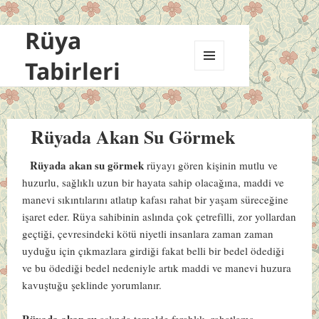
Rüya
Tabirleri
MENÜ
VE
BILEŞENLER
Rüyada Akan Su Görmek
Rüyada akan su görmek
rüyayı gören kişinin mutlu ve
huzurlu, sağlıklı uzun bir hayata sahip olacağına, maddi ve
manevi sıkıntılarını atlatıp kafası rahat bir yaşam süreceğine
işaret eder. Rüya sahibinin aslında çok çetrefilli, zor yollardan
geçtiği, çevresindeki kötü niyetli insanlara zaman zaman
uyduğu için çıkmazlara girdiği fakat belli bir bedel ödediği
ve bu ödediği bedel nedeniyle artık maddi ve manevi huzura
kavuştuğu şeklinde yorumlanır.
Rüyada akan su
aslında temelde ferahlık, rahatlama