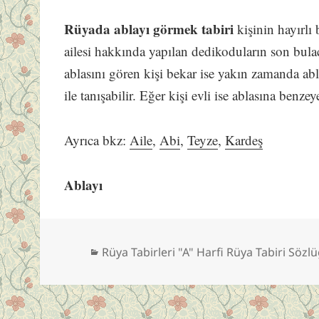
Rüyada ablayı görmek tabiri
kişinin hayırlı
ailesi hakkında yapılan dedikoduların son bulac
ablasını gören kişi bekar ise yakın zamanda abla
ile tanışabilir. Eğer kişi evli ise ablasına benze
Ayrıca bkz:
Aile
,
Abi
,
Teyze
,
Kardeş
Ablayı
Kategoriler
Rüya Tabirleri "A" Harfi Rüya Tabiri Sözl