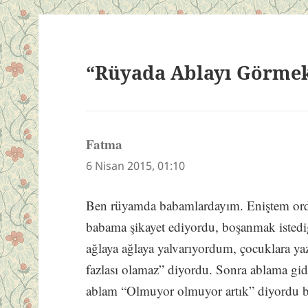
“Rüyada Ablayı Görmek
Fatma
dedi
ki:
6 Nisan 2015, 01:10
Ben rüyamda babamlardayım. Eniştem orda
babama şikayet ediyordu, boşanmak istedi
ağlaya ağlaya yalvarıyordum, çocuklara ya
fazlası olamaz” diyordu. Sonra ablama g
ablam “Olmuyor olmuyor artık” diyordu b