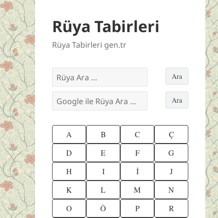
Rüya Tabirleri
Rüya Tabirleri gen.tr
A
B
C
Ç
D
E
F
G
H
I
İ
J
K
L
M
N
O
Ö
P
R