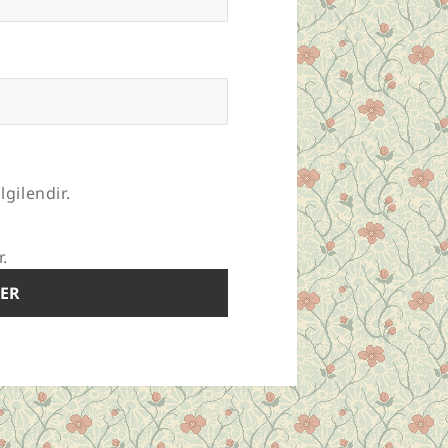
lgilendir.
r.