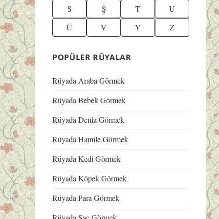
S
Ş
T
U
Ü
V
Y
Z
POPÜLER RÜYALAR
Rüyada Araba Görmek
Rüyada Bebek Görmek
Rüyada Deniz Görmek
Rüyada Hamile Görmek
Rüyada Kedi Görmek
Rüyada Köpek Görmek
Rüyada Para Görmek
Rüyada Saç Görmek