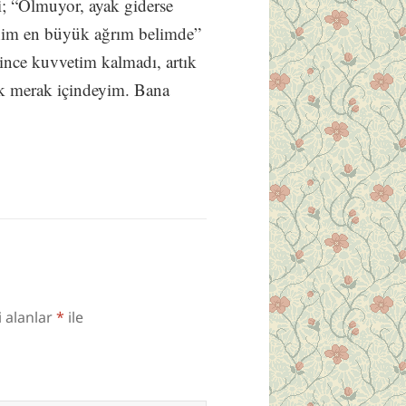
i; “Olmuyor, ayak giderse
enim en büyük ağrım belimde”
ince kuvvetim kalmadı, artık
k merak içindeyim. Bana
i alanlar
*
ile