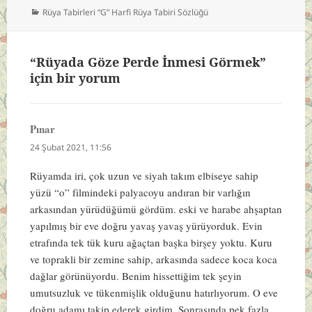
Kategoriler
Rüya Tabirleri “G” Harfi Rüya Tabiri Sözlüğü
“Rüyada Göze Perde İnmesi Görmek”
için bir yorum
Pınar
dedi
ki:
24 Şubat 2021, 11:56
Rüyamda iri, çok uzun ve siyah takım elbiseye sahip
yüzü “o” filmindeki palyacoyu andıran bir varlığın
arkasından yürüdüğümü gördüm. eski ve harabe ahşaptan
yapılmış bir eve doğru yavaş yavaş yürüyorduk. Evin
etrafında tek tük kuru ağaçtan başka birşey yoktu. Kuru
ve toprakli bir zemine sahip, arkasında sadece koca koca
dağlar görünüyordu. Benim hissettiğim tek şeyin
umutsuzluk ve tükenmişlik olduğunu hatırlıyorum. O eve
doğru adamı takip ederek girdim. Sonrasında pek fazla