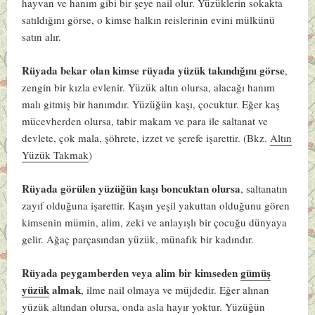
hayvan ve hanım gibi bir şeye nail olur. Yüzüklerin sokakta
satıldığını görse, o kimse halkın reislerinin evini mülkünü
satın alır.
Rüyada bekar olan kimse rüyada yüzük takındığını görse
,
zengin bir kızla evlenir. Yüzük altın olursa, alacağı hanım
malı gitmiş bir hanımdır. Yüzüğün kaşı, çocuktur. Eğer kaş
mücevherden olursa, tabir makam ve para ile saltanat ve
devlete, çok mala, şöhrete, izzet ve şerefe işarettir. (Bkz.
Altın
Yüzük Takmak
)
Rüyada görülen yüzüğün kaşı boncuktan olursa
, saltanatın
zayıf olduğuna işarettir. Kaşın yeşil yakuttan olduğunu gören
kimsenin mümin, alim, zeki ve anlayışlı bir çocuğu dünyaya
gelir. Ağaç parçasından yüzük, münafık bir kadındır.
Rüyada peygamberden veya alim bir kimseden
gümüş
yüzük
almak
, ilme nail olmaya ve müjdedir. Eğer alınan
yüzük altından olursa, onda asla hayır yoktur. Yüzüğün