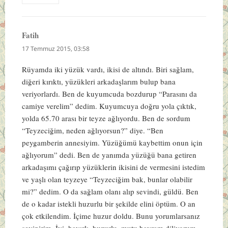
Fatih
dedi
ki:
17 Temmuz 2015, 03:58
Rüyamda iki yüzük vardı, ikisi de altındı. Biri sağlam,
diğeri kırıktı, yüzükleri arkadaşlarım bulup bana
veriyorlardı. Ben de kuyumcuda bozdurup “Parasını da
camiye verelim” dedim. Kuyumcuya doğru yola çıktık,
yolda 65.70 arası bir teyze ağlıyordu. Ben de sordum
“Teyzeciğim, neden ağlıyorsun?” diye. “Ben
peygamberin annesiyim. Yüzüğümü kaybettim onun için
ağlıyorum” dedi. Ben de yanımda yüzüğü bana getiren
arkadaşımı çağırıp yüzüklerin ikisini de vermesini istedim
ve yaşlı olan teyzeye “Teyzeciğim bak, bunlar olabilir
mi?” dedim. O da sağlam olanı alıp sevindi, güldü. Ben
de o kadar istekli huzurlu bir şekilde elini öptüm. O an
çok etkilendim. İçime huzur doldu. Bunu yorumlarsanız