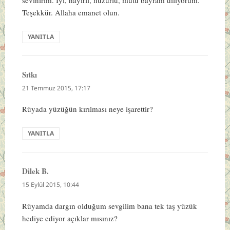
sevinirim. İyi, hayırlı, huzurlu, mutu bayram diliyorum.
Teşekkür. Allaha emanet olun.
YANITLA
Sıtkı
dedi
ki:
21 Temmuz 2015, 17:17
Rüyada yüzüğün kırılması neye işarettir?
YANITLA
Dilek B.
dedi
ki:
15 Eylül 2015, 10:44
Rüyamda dargın olduğum sevgilim bana tek taş yüzük
hediye ediyor açıklar mısınız?