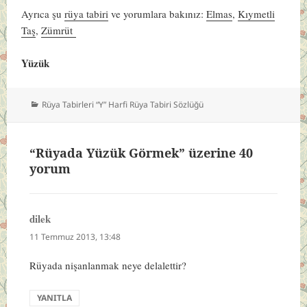
Ayrıca şu
rüya tabiri
ve yorumlara bakınız:
Elmas
,
Kıymetli
Taş
,
Zümrüt
Yüzük
Kategoriler
Rüya Tabirleri “Y” Harfi Rüya Tabiri Sözlüğü
“Rüyada Yüzük Görmek” üzerine 40
yorum
dilek
dedi
ki:
11 Temmuz 2013, 13:48
Rüyada nişanlanmak neye delalettir?
YANITLA