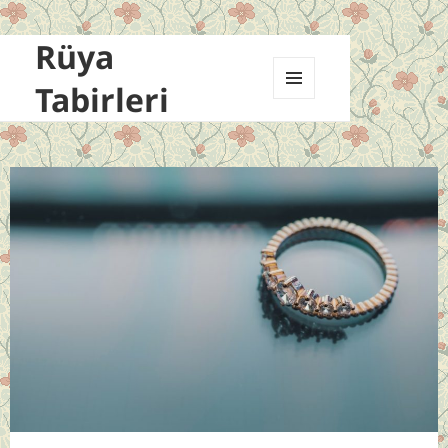
Rüya
Tabirleri
MENÜ
VE
BILEŞENLER