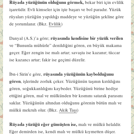
Rüyada yüzüğünün olduğunu görmek,
bekar biri için evlilik
işaretidir. Evli kimseler için işte başarı ve bol paradır. Yüzük
rüyaları yüzüğün yapıldığı maddeye ve yüzüğün şekline göre
de yorumlanır. (Bkz.
Evlilik
)
rüyasında kendisine bir yüzük verilen
Danyal (A.S.)’a göre
;
ve “Bununla mühürle” denildiğini gören, en büyük makama
geçer. Eğer zengin ise malı artar; savaşta ise kazanır; tüccar
ise kazancı artar; fakir ise geçimi düzelir.
rüyasında yüzüğünün kaybolduğunu
İbn-i Sirin’e göre,
gören
, işlerinde zorluk çeker. Yüzüğünün taşının kırıldığını
gören, soğukkanlılığını kaybeder. Yüzüğünü birine hediye
ettiğini gören, mal ve mülkünden bir kısmını satarak parasını
saklar. Yüzüğünün altından olduğunu görenin bütün malı ve
mülkü mekruh olur. (Bkz.
Akik Taşı
)
Rüyada yüzüğü eğer gümüşten ise,
malı ve mülkü helaldir.
Eğer demirden ise, kendi malı ve mülkü kıymetten düşer.