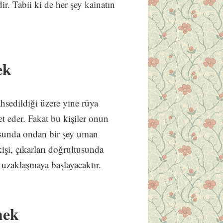
ir. Tabii ki de her şey kainatın
ek
ahsedildiği üzere yine rüya
t eder. Fakat bu kişiler onun
usunda ondan bir şey uman
işi, çıkarları doğrultusunda
n uzaklaşmaya başlayacaktır.
mek