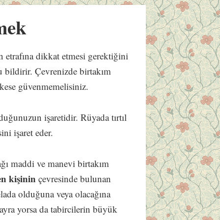
mek
 etrafına dikkat etmesi gerektiğini
 bildirir. Çevrenizde birtakım
erkese güvenmemelisiniz.
lduğunuzun işaretidir. Rüyada tırtıl
ini işaret eder.
cağı maddi ve manevi birtakım
en kişinin
çevresinde bulunan
elada olduğuna veya olacağına
 hayra yorsa da tabircilerin büyük