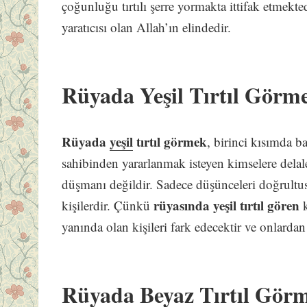
çoğunluğu tırtılı şerre yormakta ittifak etmekted
yaratıcısı olan Allah’ın elindedir.
Rüyada Yeşil Tırtıl Görm
Rüyada
yeşil
tırtıl görmek
, birinci kısımda b
sahibinden yararlanmak isteyen kimselere delale
düşmanı değildir. Sadece düşünceleri doğrult
rüyasında yeşil tırtıl gören
kişilerdir. Çünkü
k
yanında olan kişileri fark edecektir ve onlarda
Rüyada Beyaz Tırtıl Gör