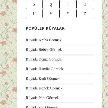
S
Ş
T
U
Ü
V
Y
Z
POPÜLER RÜYALAR
Rüyada Araba Görmek
Rüyada Bebek Görmek
Rüyada Deniz Görmek
Rüyada Hamile Görmek
Rüyada Kedi Görmek
Rüyada Köpek Görmek
Rüyada Para Görmek
Rüyada Saç Görmek