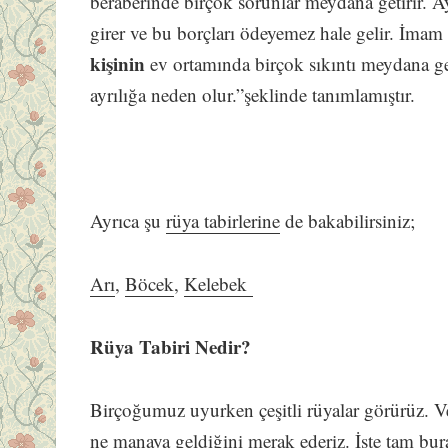
beraberinde birçok sorunlar meydana getirir. Ay
girer ve bu borçları ödeyemez hale gelir. İmam 
kişinin
ev ortamında birçok sıkıntı meydana gel
ayrılığa neden olur.”şeklinde tanımlamıştır.
Ayrıca şu
rüya tabirlerine
de bakabilirsiniz;
Arı
,
Böcek
,
Kelebek
Rüya Tabiri Nedir?
Birçoğumuz uyurken çeşitli rüyalar görürüz. V
ne manaya geldiğini merak ederiz. İşte tam bura