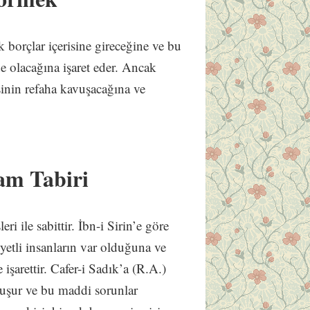
k borçlar içerisine gireceğine ve bu
e olacağına işaret eder. Ancak
nin refaha kavuşacağına ve
am Tabiri
eri ile sabittir. İbn-i Sirin’e göre
iyetli insanların var olduğuna ve
işarettir. Cafer-i Sadık’a (R.A.)
ğuşur ve bu maddi sorunlar