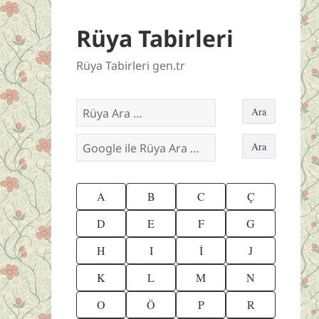
Rüya Tabirleri
Rüya Tabirleri gen.tr
A
B
C
Ç
D
E
F
G
H
I
İ
J
K
L
M
N
O
Ö
P
R