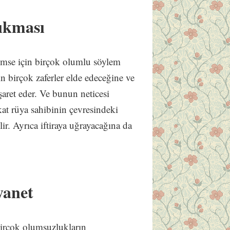
ıkması
mse için birçok olumlu söylem
n birçok zaferler elde edeceğine ve
şaret eder. Ve bunun neticesi
at rüya sahibinin çevresindeki
lir. Ayrıca iftiraya uğrayacağına da
yanet
irçok olumsuzlukların