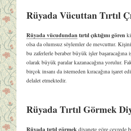
Rüyada Vücuttan Tırtıl Ç
Rüyada vücudundan
tırtıl çıktığını gören
ki
olsa da olumsuz söylemler de mevcuttur. Kişini
bu zaferlerle beraber büyük işler başaracağına i
olarak büyük paralar kazanacağına yorulur. Fak
birçok insanı da istemeden kıracağına işaret edi
delalet etmektedir.
Rüyada Tırtıl Görmek Di
Rüyada tırtıl görmek
diyanete göre çevrede b