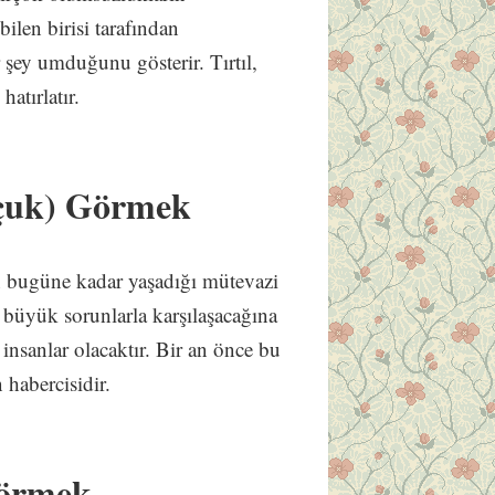
ilen birisi tarafından
 şey umduğunu gösterir. Tırtıl,
hatırlatır.
tçuk) Görmek
in bugüne kadar yaşadığı mütevazi
a büyük sorunlarla karşılaşacağına
 insanlar olacaktır. Bir an önce bu
n habercisidir.
Görmek