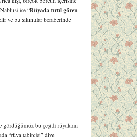
rıca kişi, birçok borcun içerisine
Rüyada tırtıl gören
Nablusi ise “
ir ve bu sıkıntılar beraberinde
e gördüğümüz bu çeşitli rüyaların
da “rüya tabircisi” diye