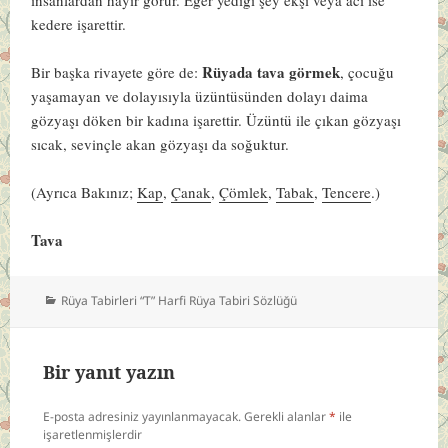
kedere işarettir.
Rüyada tava görmek
Bir başka rivayete göre de:
, çocuğu
yaşamayan ve dolayısıyla üzüntüsünden dolayı daima
gözyaşı döken bir kadına işarettir. Üzüntü ile çıkan gözyaşı
sıcak, sevinçle akan gözyaşı da soğuktur.
(Ayrıca Bakınız;
Kap
,
Çanak
,
Çömlek
,
Tabak
,
Tencere
.)
Tava
Kategoriler
Rüya Tabirleri “T” Harfi Rüya Tabiri Sözlüğü
Bir yanıt yazın
E-posta adresiniz yayınlanmayacak.
Gerekli alanlar
*
ile
işaretlenmişlerdir