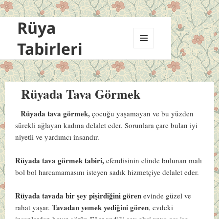
Rüya
Tabirleri
MENÜ
VE
BILEŞENLER
Rüyada Tava Görmek
Rüyada tava görmek,
çocuğu yaşamayan ve bu yüzden
sürekli ağlayan kadına delalet eder. Sorunlara çare bulan iyi
niyetli ve yardımcı insandır.
Rüyada tava görmek tabiri,
efendisinin elinde bulunan malı
bol bol harcamamasını isteyen sadık hizmetçiye delalet eder.
Rüyada tavada bir şey pişirdiğini gören
evinde güzel ve
Tavadan yemek yediğini gören
rahat yaşar.
, evdeki
insanlardan hayır görür. Eğer yediği şey ekşi veya acı ise