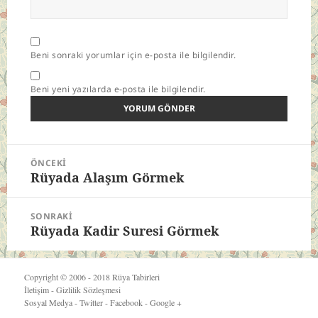
Beni sonraki yorumlar için e-posta ile bilgilendir.
Beni yeni yazılarda e-posta ile bilgilendir.
Yazı
ÖNCEKI
gezinmesi
Rüyada Alaşım Görmek
Önceki
yazı:
SONRAKI
Rüyada Kadir Suresi Görmek
Sonraki
yazı:
Copyright © 2006 - 2018
Rüya Tabirleri
İletişim
-
Gizlilik Sözleşmesi
Sosyal Medya -
Twitter
-
Facebook
-
Google +