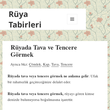
Rüya
Tabirleri
MENÜ
VE
BILEŞENLER
Rüyada Tava ve Tencere
Görmek
Ayrıca bkz:
Çömlek
,
Kap
,
Tava
,
Tencere
Rüyada tava veya tencere görmek ne anlama gelir
: Ufak
bir rahatsızlık geçireceğinize delalet eder.
Rüyada tava veya tencere görmek,
rüyayı gören kimse
denizde bulunuyorsa boğulmasına işarettir.