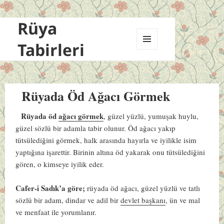
Rüya
Tabirleri
MENÜ
VE
BILEŞENLER
Rüyada Öd Ağacı Görmek
Rüyada öd
ağacı görmek
, güzel yüzlü, yumuşak huylu,
güzel sözlü bir adamla tabir olunur. Öd ağacı yakıp
tütsülediğini görmek, halk arasında hayırla ve iyilikle isim
yaptığına işarettir. Birinin altına öd yakarak onu tütsülediğini
gören, o kimseye iyilik eder.
Cafer-i Sadık’a göre;
rüyada öd ağacı, güzel yüzlü ve tatlı
sözlü bir adam, dindar ve adil bir
devlet başkanı
, ün ve mal
ve menfaat ile yorumlanır.