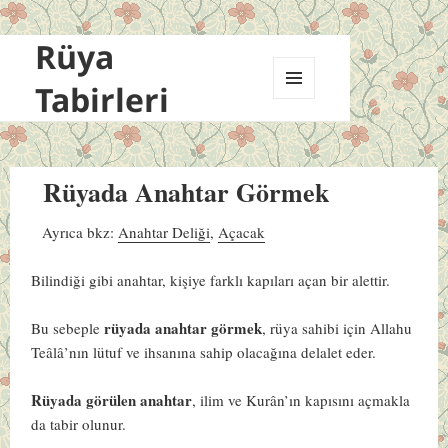
Rüya
Tabirleri
MENÜ
VE
BILEŞENLER
Rüyada Anahtar Görmek
Ayrıca bkz:
Anahtar Deliği
,
Açacak
Bilindiği gibi anahtar, kişiye farklı kapıları açan bir alettir.
rüyada anahtar görmek
Bu sebeple
, rüya sahibi için Allahu
Teâlâ’nın lütuf ve ihsanına sahip olacağına delalet eder.
Rüyada görülen anahtar
, ilim ve Kurân’ın kapısını açmakla
da tabir olunur.