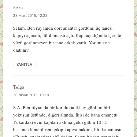
Ezra
dedi
ki:
28 Mart 2015, 12:22
Selam. Ben rüyamda dört anahtar gördüm, üç tanesi
kapıyı açmadı, dördüncüsü açtı. Kapı açıldığında içeride
yüzü görünmeyen bir tane erkek vardı. Yorumu ne
olabilir?
YANITLA
Tolga
dedi
ki:
20 Nisan 2015, 10:18
S.A. Ben rüyamda bir korulukta iki ev gördüm biri
yokuşun üstünde, diğeri altında. İkisi de bana emanetti.
Yukardaki evin kapıları aklıma geldi gittim 10-15
basamaklı merdiveni çıkıp kapıya baktım, biri kapatmıştı.
“Eyvah, anahtarlar yok” dedim. Sonra birden yanındaki