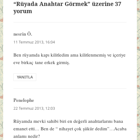
“Rüyada Anahtar Görmek” üzerine 37
yorum
nesrin Ö.
dedi
ki:
11 Temmuz 2013, 16:04
Ben rüyamda kapı kilitledim ama kilitlenmemiş ve içeriye
eve birkaç tane erkek girmiş.
YANITLA
Penelophe
dedi
ki:
22 Temmuz 2013, 12:03
Rüyamda mevki sahibi biri en değerli anahtarlarını bana
emanet etti… Ben de “ nihayet çok şükür dedim”…Acaba
anlamı nedir?