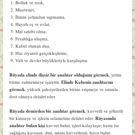
Bolluk ve rızık,
Muavenet,
İlimin yolundan sapmama,
Hayırlı eş ve evlat,
Mal sahibi olma,
Ferahlığa ulaşma,
Kabul olunan dua,
Hac ziyareti gerçekleştirme,
Vali ve devlet büyükleriyle karşılaşma.
Rüyada elinde dişsiz bir anahtar olduğunu görmek
, yetim
Elinde Kabenin anahtarını
birine zulmetmeye işarettir.
görmek
, yüksek şahsiyetlerden birine erişmeye ve onunla
dost olmaya delalet eder.
Rüyada demirden bir anahtar görmek
, kuvvetli ve şöhretli
Rüyasında
bir kimseye ve işlerin selametine delalet eder.
anahtar bulan kişi
kuvvet bulur, işleri kolaylaşır; hasta ise
sağlığına kavuşur; dini, imanı kuvvetlenir, hayır bulur.