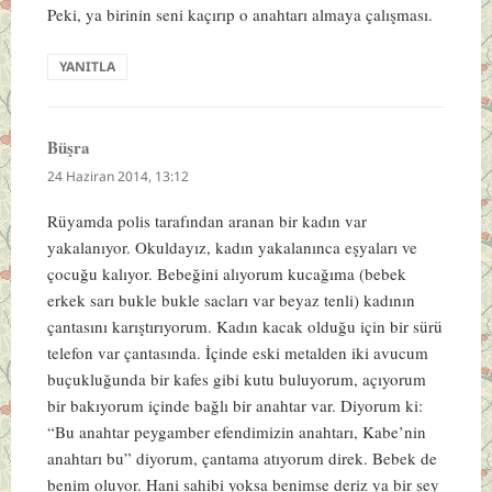
Peki, ya birinin seni kaçırıp o anahtarı almaya çalışması.
YANITLA
Büşra
dedi
ki:
24 Haziran 2014, 13:12
Rüyamda polis tarafından aranan bir kadın var
yakalanıyor. Okuldayız, kadın yakalanınca eşyaları ve
çocuğu kalıyor. Bebeğini alıyorum kucağıma (bebek
erkek sarı bukle bukle sacları var beyaz tenli) kadının
çantasını karıştırıyorum. Kadın kacak olduğu için bir sürü
telefon var çantasında. İçinde eski metalden iki avucum
buçukluğunda bir kafes gibi kutu buluyorum, açıyorum
bir bakıyorum içinde bağlı bir anahtar var. Diyorum ki:
“Bu anahtar peygamber efendimizin anahtarı, Kabe’nin
anahtarı bu” diyorum, çantama atıyorum direk. Bebek de
benim oluyor. Hani sahibi yoksa benimse deriz ya bir şey