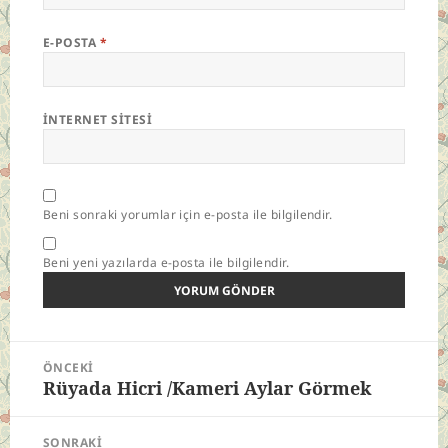
E-POSTA
*
İNTERNET SITESI
Beni sonraki yorumlar için e-posta ile bilgilendir.
Beni yeni yazılarda e-posta ile bilgilendir.
Yazı
ÖNCEKI
gezinmesi
Rüyada Hicri /Kameri Aylar Görmek
Önceki
yazı:
SONRAKI