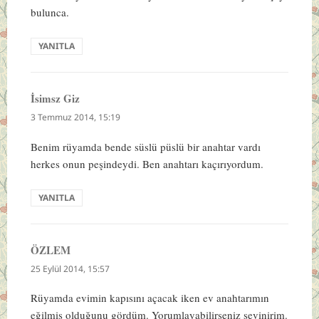
bulunca.
YANITLA
İsimsz Giz
dedi
ki:
3 Temmuz 2014, 15:19
Benim rüyamda bende süslü püslü bir anahtar vardı
herkes onun peşindeydi. Ben anahtarı kaçırıyordum.
YANITLA
ÖZLEM
dedi
ki:
25 Eylül 2014, 15:57
Rüyamda evimin kapısını açacak iken ev anahtarımın
eğilmiş olduğunu gördüm. Yorumlayabilirseniz sevinirim.