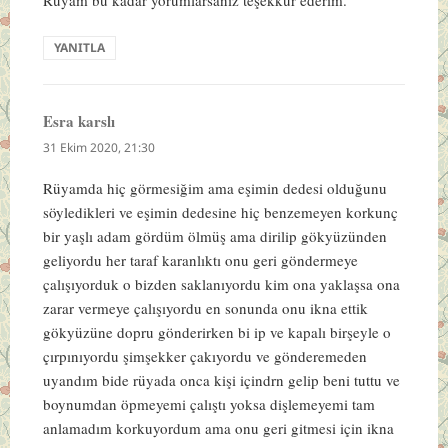
YANITLA
Esra karslı
dedi
ki:
31 Ekim 2020, 21:30
Rüyamda hiç görmesiğim ama eşimin dedesi olduğunu
söyledikleri ve eşimin dedesine hiç benzemeyen korkunç
bir yaşlı adam gördüm ölmüş ama dirilip gökyüzünden
geliyordu her taraf karanlıktı onu geri göndermeye
çalışıyorduk o bizden saklanıyordu kim ona yaklaşsa ona
zarar vermeye çalışıyordu en sonunda onu ikna ettik
gökyüzüne dopru gönderirken bi ip ve kapalı birşeyle o
çırpınıyordu şimşekker çakıyordu ve gönderemeden
uyandım bide rüyada onca kişi içindrn gelip beni tuttu ve
boynumdan öpmeyemi çalıştı yoksa dişlemeyemi tam
anlamadım korkuyordum ama onu geri gitmesi için ikna