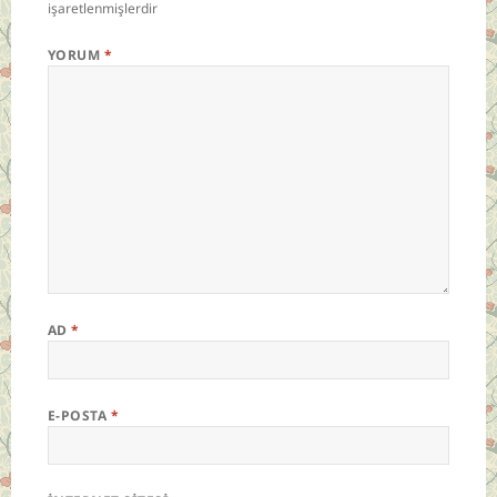
işaretlenmişlerdir
YORUM
*
AD
*
E-POSTA
*