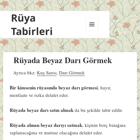
Rüya
Tabirleri
MENÜ
VE
BILEŞENLER
Rüyada Beyaz Darı Görmek
Ayrıca bkz:
Kuş Sarısı
,
Darı Görmek
Bir kimsenin rüyasında beyaz darı görmesi
, hayır,
menfaate ve rızka delalet eder.
Rüyada beyaz darı satın almak
da bu şekilde tabir edilir.
Rüyada alınan beyaz darıyı satmak
, kişinin borç batağına
saplanacağına ve mutsuz olacağına delalet eder.