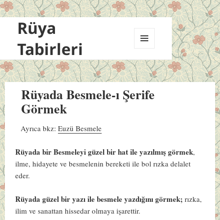
Rüya
Tabirleri
MENÜ
VE
BILEŞENLER
Rüyada Besmele-ı Şerife
Görmek
Ayrıca bkz:
Euzü Besmele
Rüyada bir Besmeleyi güzel bir hat ile yazılmış görmek
,
ilme, hidayete ve besmelenin bereketi ile bol rızka delalet
eder.
Rüyada güzel bir yazı ile besmele yazdığını görmek;
rızka,
ilim ve sanattan hissedar olmaya işarettir.