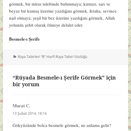
görmek, bir miras talebinde bulunmaya; kırmızı, sarı ve
beyaz bir kumaş üzerine yazdığını görmek, feraha, sevince
nail olmaya; yeşil bir bez üzerine yazdığını görmek, Allah
yolunda şehit olarak ölmeye delalet eder.
Besmele-ı Şerife
Kategoriler
Rüya Tabirleri “B” Harfi Rüya Tabiri Sözlüğü
“Rüyada Besmele-ı Şerife Görmek” için
bir yorum
Murat C.
dedi
ki:
13 Şubat 2014, 18:16
Gökyüzünde bolca besmele görmek, ne anlama gelir?