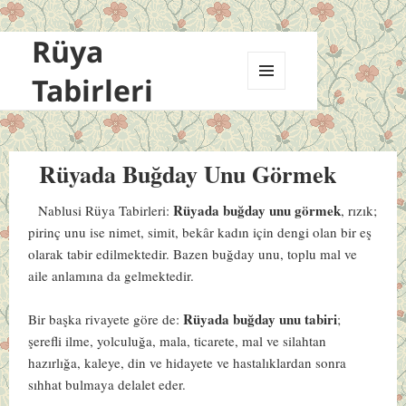
Rüya
Tabirleri
MENÜ
VE
BILEŞENLER
Rüyada Buğday Unu Görmek
Rüyada buğday unu görmek
Nablusi Rüya Tabirleri:
, rızık;
pirinç unu ise nimet, simit, bekâr kadın için dengi olan bir eş
olarak tabir edilmektedir. Bazen buğday unu, toplu mal ve
aile anlamına da gelmektedir.
Rüyada buğday unu tabiri
Bir başka rivayete göre de:
;
şerefli ilme, yolculuğa, mala, ticarete, mal ve silahtan
hazırlığa, kaleye, din ve hidayete ve hastalıklardan sonra
sıhhat bulmaya delalet eder.