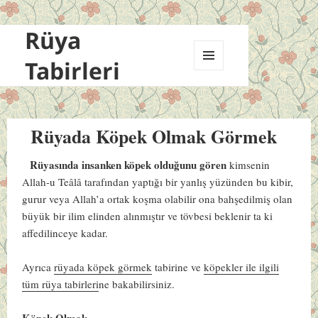
Rüya
Tabirleri
MENÜ
VE
BILEŞENLER
Rüyada Köpek Olmak Görmek
Rüyasında insanken köpek olduğunu gören
kimsenin
Allah-u Teâlâ tarafından yaptığı bir yanlış yüzünden bu kibir,
gurur veya Allah’a ortak koşma olabilir ona bahşedilmiş olan
büyük bir ilim elinden alınmıştır ve tövbesi beklenir ta ki
affedilinceye kadar.
Ayrıca
rüyada köpek görmek
tabirine ve
köpekler ile ilgili
tüm rüya tabirleri
ne bakabilirsiniz.
Köpek Olmak