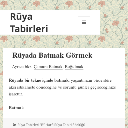
Rüya
Tabirleri
MENÜ
VE
BILEŞENLER
Rüyada Batmak Görmek
Ayrıca bkz:
Çamura Batmak
,
Boğulmak
Rüyada bir tekne içinde batmak
, yaşantınızın birdenbire
aksi istikamete döneceğine ve sorunlu günler geçireceğinize
işarettir.
Batmak
Kategoriler
Rüya Tabirleri “B” Harfi Rüya Tabiri Sözlüğü