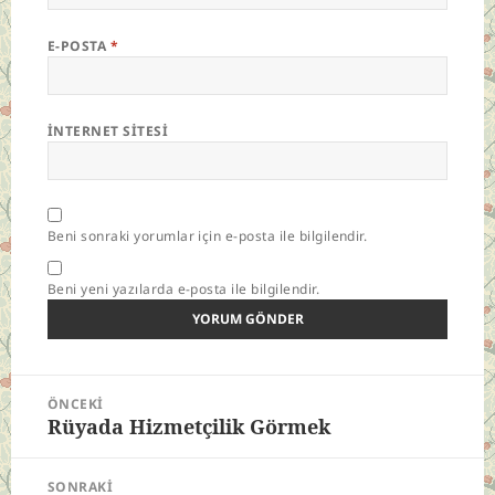
E-POSTA
*
İNTERNET SITESI
Beni sonraki yorumlar için e-posta ile bilgilendir.
Beni yeni yazılarda e-posta ile bilgilendir.
Yazı
ÖNCEKI
gezinmesi
Rüyada Hizmetçilik Görmek
Önceki
yazı:
SONRAKI