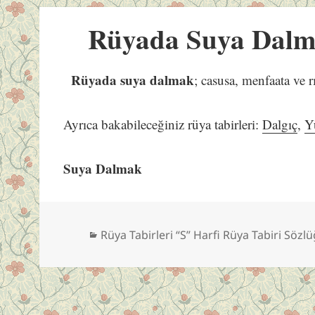
Rüyada Suya Dal
Rüyada suya dalmak
; casusa, menfaata ve rız
Ayrıca bakabileceğiniz rüya tabirleri:
Dalgıç
,
Y
Suya Dalmak
Kategoriler
Rüya Tabirleri “S” Harfi Rüya Tabiri Sözl