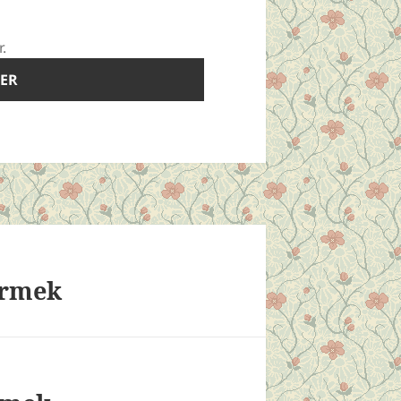
r.
örmek