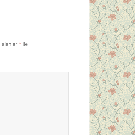
i alanlar
*
ile