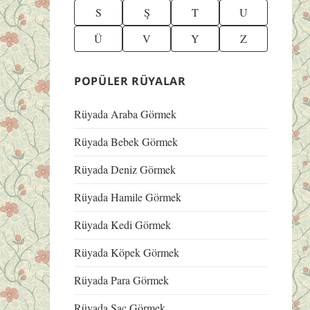
S
Ş
T
U
Ü
V
Y
Z
POPÜLER RÜYALAR
Rüyada Araba Görmek
Rüyada Bebek Görmek
Rüyada Deniz Görmek
Rüyada Hamile Görmek
Rüyada Kedi Görmek
Rüyada Köpek Görmek
Rüyada Para Görmek
Rüyada Saç Görmek