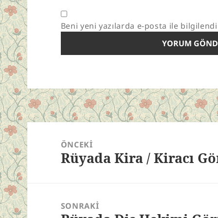
Beni yeni yazılarda e-posta ile bilgilendi
Yazı
gezinmesi
ÖNCEKI
Rüyada Kira / Kiracı G
Önceki
yazı:
SONRAKI