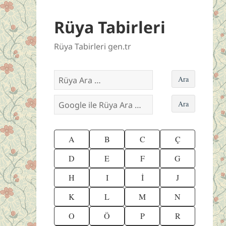
Rüya Tabirleri
Rüya Tabirleri gen.tr
A
B
C
Ç
D
E
F
G
H
I
İ
J
K
L
M
N
O
Ö
P
R