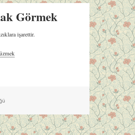
mak Görmek
ıklara işarettir.
üzmek
üğü