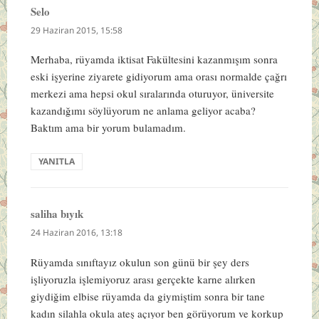
Selo
dedi
ki:
29 Haziran 2015, 15:58
Merhaba, rüyamda iktisat Fakültesini kazanmışım sonra
eski işyerine ziyarete gidiyorum ama orası normalde çağrı
merkezi ama hepsi okul sıralarında oturuyor, üniversite
kazandığımı söylüyorum ne anlama geliyor acaba?
Baktım ama bir yorum bulamadım.
YANITLA
saliha bıyık
dedi
ki:
24 Haziran 2016, 13:18
Rüyamda sınıftayız okulun son günü bir şey ders
işliyoruzla işlemiyoruz arası gerçekte karne alırken
giydiğim elbise rüyamda da giymiştim sonra bir tane
kadın silahla okula ateş açıyor ben görüyorum ve korkup