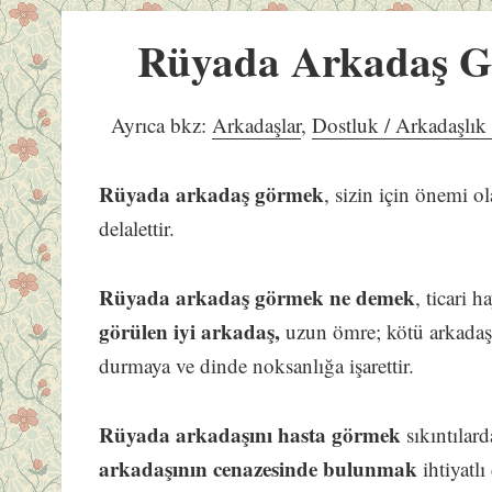
Rüyada Arkadaş 
Ayrıca bkz:
Arkadaşlar
,
Dostluk / Arkadaşlı
Rüyada arkadaş görmek
, sizin için önemi ol
delalettir.
Rüyada arkadaş görmek ne demek
, ticari h
görülen iyi arkadaş,
uzun ömre; kötü arkada
durmaya ve dinde noksanlığa işarettir.
Rüyada arkadaşını hasta görmek
sıkıntılard
arkadaşının cenazesinde bulunmak
ihtiyatl