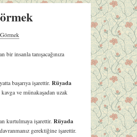
Görmek
k Görmek
an bir insanla tanışacağınıza
Rüyada
ayatta başarıya işarettir.
ş kavga ve münakaşadan uzak
Rüyada
an kurtulmaya işarettir.
ı davranmanız gerektiğine işarettir.