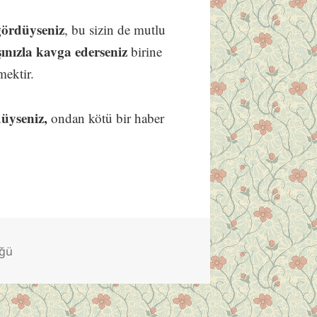
gördüyseniz
, bu sizin de mutlu
nızla kavga ederseniz
birine
mektir.
üyseniz,
ondan kötü bir haber
üğü