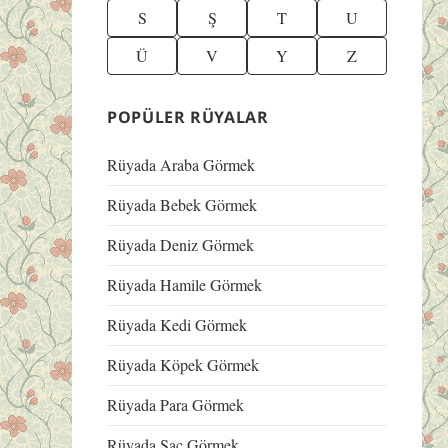
S
Ş
T
U
Ü
V
Y
Z
POPÜLER RÜYALAR
Rüyada Araba Görmek
Rüyada Bebek Görmek
Rüyada Deniz Görmek
Rüyada Hamile Görmek
Rüyada Kedi Görmek
Rüyada Köpek Görmek
Rüyada Para Görmek
Rüyada Saç Görmek