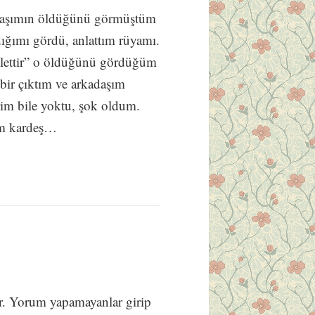
daşımın öldüğünü görmüştüm
ığımı gördü, anlattım rüyamı.
alettir” o öldüğünü gördüğüm
 bir çıktım ve arkadaşım
im bile yoktu, şok oldum.
im kardeş…
ar. Yorum yapamayanlar girip