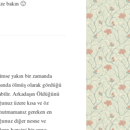
ize bakın 🙂
imse yakın bir zamanda
yasında ölmüş olarak gördüğü
aşabilir. Arkadaşın Öldüğünü
uğunuz üzere kısa ve öz
e unutmamanız gereken en
ğunuz diğer nesne ve
rın hepsini bir araya