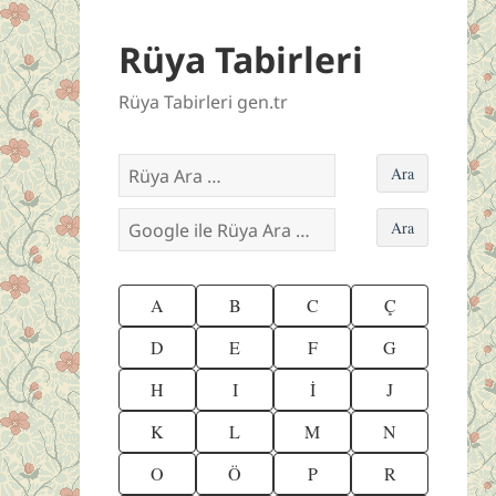
Rüya Tabirleri
Rüya Tabirleri gen.tr
A
B
C
Ç
D
E
F
G
H
I
İ
J
K
L
M
N
O
Ö
P
R