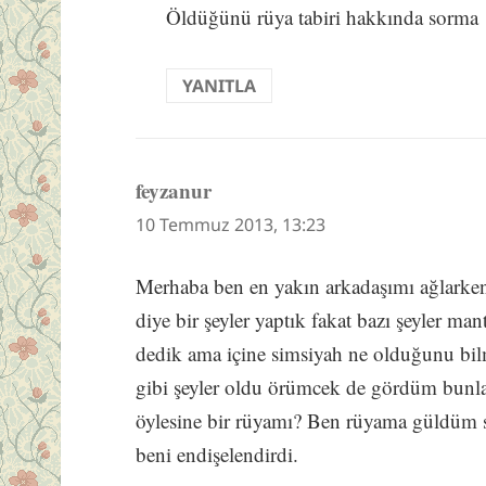
Öldüğünü rüya tabiri hakkında sorma
YANITLA
feyzanur
dedi
ki:
10 Temmuz 2013, 13:23
Merhaba ben en yakın arkadaşımı ağlarke
diye bir şeyler yaptık fakat bazı şeyler ma
dedik ama içine simsiyah ne olduğunu bi
gibi şeyler oldu örümcek de gördüm bunla
öylesine bir rüyamı? Ben rüyama güldüm 
beni endişelendirdi.