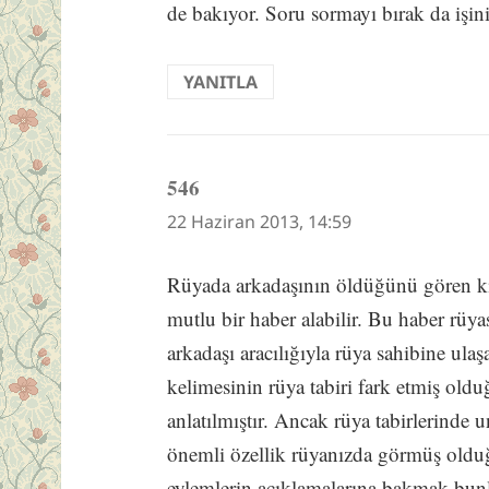
de bakıyor. Soru sormayı bırak da işin
YANITLA
546
dedi
ki:
22 Haziran 2013, 14:59
Rüyada arkadaşının öldüğünü gören k
mutlu bir haber alabilir. Bu haber rü
arkadaşı aracılığıyla rüya sahibine ul
kelimesinin rüya tabiri fark etmiş old
anlatılmıştır. Ancak rüya tabirlerind
önemli özellik rüyanızda görmüş oldu
eylemlerin açıklamalarına bakmak bunla