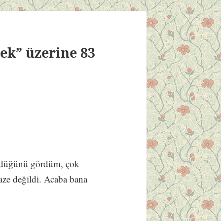
k” üzerine 83
ldüğünü gördüm, çok
ze değildi. Acaba bana