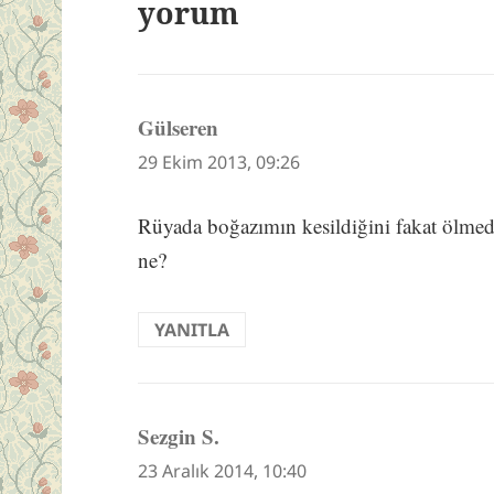
yorum
Gülseren
dedi
ki:
29 Ekim 2013, 09:26
Rüyada boğazımın kesildiğini fakat ölm
ne?
YANITLA
Sezgin S.
dedi
ki:
23 Aralık 2014, 10:40