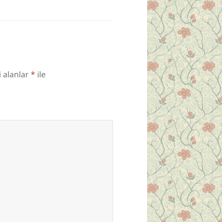
i alanlar
*
ile