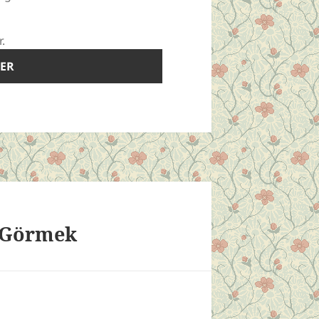
r.
e Görmek