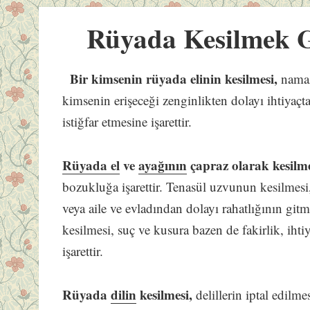
Rüyada Kesilmek 
Bir kimsenin rüyada elinin kesilmesi,
namazı
kimsenin erişeceği zenginlikten dolayı ihtiyaç
istiğfar etmesine işarettir.
Rüyada el
ve
ayağının
çapraz olarak kesilm
bozukluğa işarettir. Tenasül uzvunun kesilmesi,
veya aile ve evladından dolayı rahatlığının gitm
kesilmesi, suç ve kusura bazen de fakirlik, ihti
işarettir.
Rüyada
dilin
kesilmesi,
delillerin iptal edilme