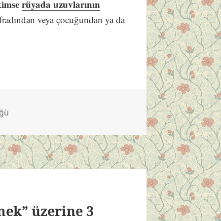
kimse
rüyada uzuvlarının
 efradından veya çocuğundan ya da
üğü
ek” üzerine 3