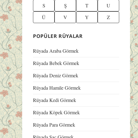
S
Ş
T
U
Ü
V
Y
Z
POPÜLER RÜYALAR
Rüyada Araba Görmek
Rüyada Bebek Görmek
Rüyada Deniz Görmek
Rüyada Hamile Görmek
Rüyada Kedi Görmek
Rüyada Köpek Görmek
Rüyada Para Görmek
Rüyada Saç Görmek