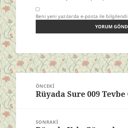
Beni yeni yazılarda e-posta ile bilgilendi
Yazı
gezinmesi
ÖNCEKI
Rüyada Sure 009 Tevb
Önceki
yazı:
SONRAKI