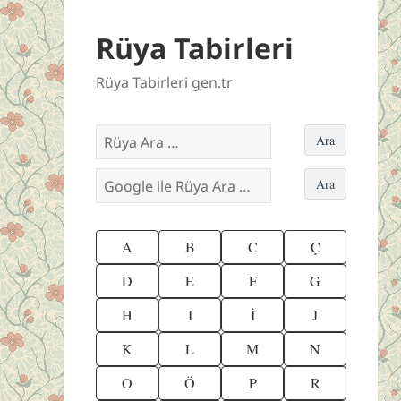
Rüya Tabirleri
Rüya Tabirleri gen.tr
A
B
C
Ç
D
E
F
G
H
I
İ
J
K
L
M
N
O
Ö
P
R