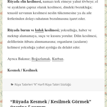
Rüyada elin kesilmesi,
namazı terk etmeye yahut tövbeye; el
ve ayakların çapraz olarak kesilmesi, dindeki bozukluğa;
tenasül uzvunun kesilmesi neslin tükenmesine ya da aile
fertlerinden dolayı rahatının bozulmasına işaret eder.
Rüyada burun ve
kulak
kesilmesi;
yoksulluğa, haber ve
mektup alamamaya, suçu ve kusura yorulur. Dilin kesilmesi,
delillerinin itibara alınmamasına; organların (azaların)
kelimesi yolculuğa yahut ayrılığa da delalet eder.
Ayrıca Bakınız;
Boğazlamak
,
Kurban
.
Kesmek / Kesilmek
Kategoriler
Rüya Tabirleri “K” Harfi Rüya Tabiri Sözlüğü
“Rüyada Kesmek / Kesilmek Görmek”
üzerine 5 yorum