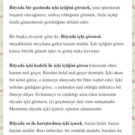
Rüyada bir gazinoda içki içtiğini görmek,
yeni işlerinizde
başarılı olacağınıza; sarhoş olduğunu görmek, fazla açılıp
israfa girmemeniz gerektiğine delalet eder.
Rüyada içki görmek
Bir başka rivayete göre de:
,
meşakkatsiz meydana gelen haram maldır. İçki içtiğini gören
kimse büyük günah işler ve geniş rızka kavuşur.
Rüyada içki kadehi ile içki içtiğini gören
kimsenin eline
haram mal geçer. Bazıları helal mal geçer demiştir. İçki akan
bir nehri görse, o kimseye dünyada bir fitne isabet eder. İçki
nehrine girdiğini görse, o nehirden nail olduğu miktarca bir
fitneye düşer. Evlenmeyi ve ortaklığı arzu eden kimsenin
rüyada içki görmesi, iyi geçinmeye dair olan anlaşmadır.
Memurun rüyada içki içmesi, işinden alınmasıdır.
Rüyada su ile karıştırılmış içki içmek
, bazısı helal, bazısı
haram maldır. Bazı tabirciler, bu ortaklık malıdır, bazıları da