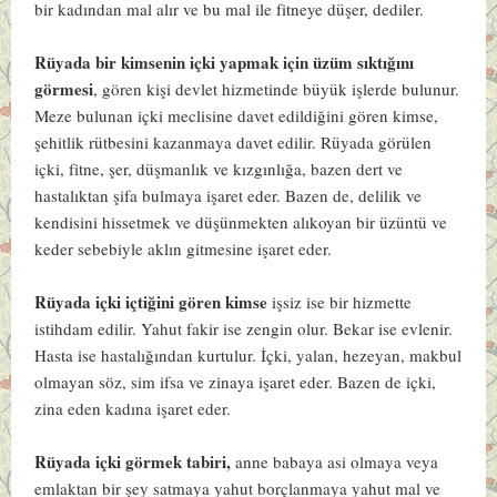
bir kadından mal alır ve bu mal ile fitneye düşer, dediler.
Rüyada bir kimsenin içki yapmak için üzüm sıktığını
görmesi
, gören kişi devlet hizmetinde büyük işlerde bulunur.
Meze bulunan içki meclisine davet edildiğini gören kimse,
şehitlik rütbesini kazanmaya davet edilir. Rüyada görülen
içki, fitne, şer, düşmanlık ve kızgınlığa, bazen dert ve
hastalıktan şifa bulmaya işaret eder. Bazen de, delilik ve
kendisini hissetmek ve düşünmekten alıkoyan bir üzüntü ve
keder sebebiyle aklın gitmesine işaret eder.
Rüyada içki içtiğini gören kimse
işsiz ise bir hizmette
istihdam edilir. Yahut fakir ise zengin olur. Bekar ise evlenir.
Hasta ise hastalığından kurtulur. İçki, yalan, hezeyan, makbul
olmayan söz, sim ifsa ve zinaya işaret eder. Bazen de içki,
zina eden kadına işaret eder.
Rüyada içki görmek tabiri,
anne babaya asi olmaya veya
emlaktan bir şey satmaya yahut borçlanmaya yahut mal ve