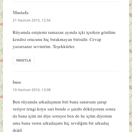
Mustafa
dedi
ki:
21 Haziran 2015, 12:56
Rüyamda eniştemi ramazan ayında içki içerken gördüm
kendisi orucunu hiç bırakmayan birisidir. Cevap
yazarsanız sevinirim. Teşekkürler.
YANITLA
buse
dedi
ki:
10 Haziran 2016, 13:08
Ben rüyamda arkadaşımın biri bana sanırsam şarap
veriyor rengi koyu sarı bende o şarabı döküyorum sonra
da bana içtin mi diye soruyor ben de he içtim diyorum
ama bana veren arkadaşımı hiç sevdiğim bir arkadaş
değil