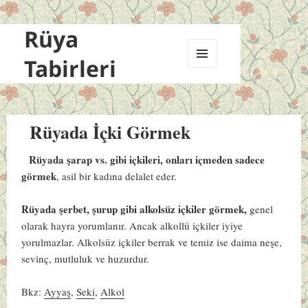
Rüya
Tabirleri
MENÜ
VE
BILEŞENLER
Rüyada İçki Görmek
Rüyada şarap vs. gibi içkileri, onları içmeden sadece
görmek
, asil bir kadına delalet eder.
Rüyada şerbet, şurup gibi alkolsüz içkiler görmek,
genel
olarak hayra yorumlanır. Ancak alkollü içkiler iyiye
yorulmazlar. Alkolsüz içkiler berrak ve temiz ise daima neşe,
sevinç, mutluluk ve huzurdur.
Bkz:
Ayyaş
,
Seki
,
Alkol