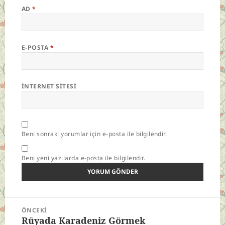
AD
*
E-POSTA
*
İNTERNET SITESI
Beni sonraki yorumlar için e-posta ile bilgilendir.
Beni yeni yazılarda e-posta ile bilgilendir.
Yazı
ÖNCEKI
gezinmesi
Rüyada Karadeniz Görmek
Önceki