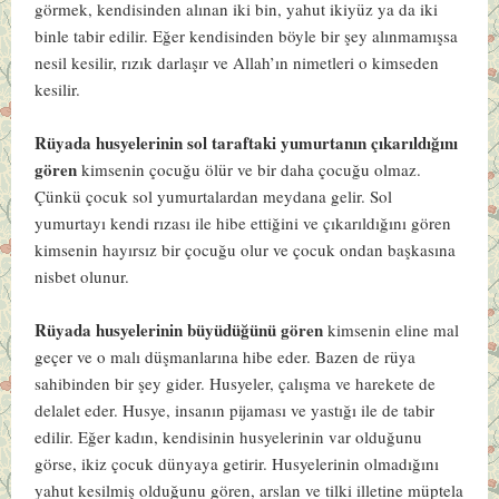
görmek, kendisinden alınan iki bin, yahut ikiyüz ya da iki
binle tabir edilir. Eğer kendisinden böyle bir şey alınmamışsa
nesil kesilir, rızık darlaşır ve Allah’ın nimetleri o kimseden
kesilir.
Rüyada husyelerinin sol taraftaki yumurtanın çıkarıldığını
gören
kimsenin çocuğu ölür ve bir daha çocuğu olmaz.
Çünkü çocuk sol yumurtalardan meydana gelir. Sol
yumurtayı kendi rızası ile hibe ettiğini ve çıkarıldığını gören
kimsenin hayırsız bir çocuğu olur ve çocuk ondan başkasına
nisbet olunur.
Rüyada husyelerinin büyüdüğünü gören
kimsenin eline mal
geçer ve o malı düşmanlarına hibe eder. Bazen de rüya
sahibinden bir şey gider. Husyeler, çalışma ve harekete de
delalet eder. Husye, insanın pijaması ve yastığı ile de tabir
edilir. Eğer kadın, kendisinin husyelerinin var olduğunu
görse, ikiz çocuk dünyaya getirir. Husyelerinin olmadığını
yahut kesilmiş olduğunu gören, arslan ve tilki illetine müptela