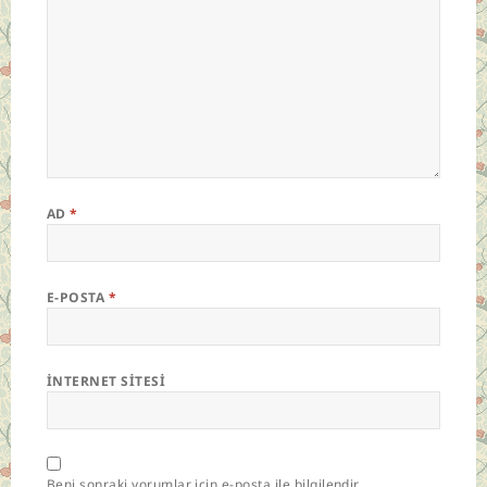
AD
*
E-POSTA
*
İNTERNET SITESI
Beni sonraki yorumlar için e-posta ile bilgilendir.