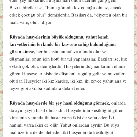
Bazı tabirciler ise, “bunu görenin kız çocuğu olmaz, ancak
erkek çocuğu olur” demişlerdir. Bazıları da, “diyetten olan bir
mala varış olur.” diyor.
Rüyada husyelerinin büyük olduğunu, yahut kendi
kuvvetlerinin fevkinde bir kuvvete sahip bulunduğunu
gören kimse,
her hususta muhafaza altında olur ve
düşmanları onun için kötü bir tül yapamazlar. Bazıları ise, kız
evladı çok olur, demişlerdir. Husyelerin düşmanlarının elinde
gören kimseye, o nisbette düşmanları galip gelir ve muzaffer
olurlar. Husyeler iki kız kardeş, iki kız, iki zevce yahut ana ve
teyze gibi akraba kadınlara delalet eder.
Rüyada husyelerde bir şey hasıl olduğunu görmek,
onlarda
da aynı şeyin hasıl olmasıdır. Husyelerinin kesildiğini gören
kimsenin yanında iki hasta varsa ikisi de vefat eder. İki
hanımı varsa ikisi de ölür. Yahut onlardan ayrılır. Bu rüya
mal üzerine de delalet eder. iki husyenin de kesildiğini