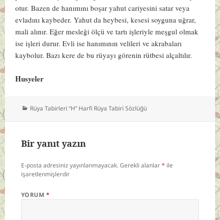
otur. Bazen de hanımını boşar yahut cariyesini satar veya
evladını kaybeder. Yahut da heybesi, kesesi soyguna uğrar,
mali alınır. Eğer mesleği ölçü ve tartı işleriyle meşgul olmak
ise işleri durur. Evli ise hanımının velileri ve akrabaları
kaybolur. Bazı kere de bu rüyayı görenin rütbesi alçaltılır.
Husyeler
Kategoriler
Rüya Tabirleri “H” Harfi Rüya Tabiri Sözlüğü
Bir yanıt yazın
E-posta adresiniz yayınlanmayacak.
Gerekli alanlar
*
ile
işaretlenmişlerdir
YORUM
*