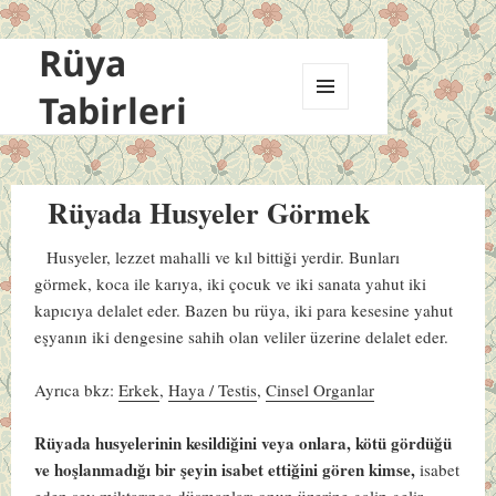
Rüya
Tabirleri
MENÜ
VE
BILEŞENLER
Rüyada Husyeler Görmek
Husyeler, lezzet mahalli ve kıl bittiği yerdir. Bunları
görmek, koca ile karıya, iki çocuk ve iki sanata yahut iki
kapıcıya delalet eder. Bazen bu rüya, iki para kesesine yahut
eşyanın iki dengesine sahih olan veliler üzerine delalet eder.
Ayrıca bkz:
Erkek
,
Haya / Testis
,
Cinsel Organlar
Rüyada husyelerinin kesildiğini veya onlara, kötü gördüğü
ve hoşlanmadığı bir şeyin isabet ettiğini gören kimse,
isabet
eden şey miktarınca düşmanları onun üzerine galip gelir.