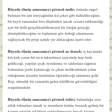
Rüyada ölmüş anneanneyi görmek nedir;
önünde engel
bulunan bir işin tereyağından kıl çeker gibi halledileceğine,
bir hayli zamandan beri düşünülen ancak cesaret edilemediği
için bir türlü gerçekleştirilemeyen bir isteğin gerçeğe
dönüştürüleceğine ve toplumun göz bebeği olunmasını
sağlayacak bir proje içinde yer alınacağına işaret eder.
Rüyada ölmüş anneanneyi görmek ne demek;
iş hayatında
kılı kırk yaran bir tavır takınılması sayesinde hep önde
gidileceği, yapılan ayak oyunlarına ve saldırılara rağmen
bulunulan yerde kalınacağı ve çıkan dedikoduların yalan
olduğunun insanlar tarafından öğrenileceği anlamına gelir.
Kişi, olmadık bir zamanda gelen tekliflerin güvenilirliğini
sorgulamalıdır.
Rüyada ölmüş anneanneyi görmek tabiri,
bulunduğu yere
nifak tohumları atarak ve insanların üstüne basarak gelmiş bir
kişinin ortaklık teklifinin reddedilmesiyle birçok kişinin