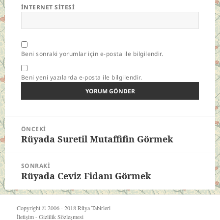
İNTERNET SITESI
Beni sonraki yorumlar için e-posta ile bilgilendir.
Beni yeni yazılarda e-posta ile bilgilendir.
Yazı
ÖNCEKI
gezinmesi
Rüyada Suretil Mutaffifin Görmek
Önceki
yazı:
SONRAKI
Rüyada Ceviz Fidanı Görmek
Sonraki
yazı:
Copyright © 2006 - 2018
Rüya Tabirleri
İletişim
-
Gizlilik Sözleşmesi