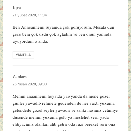
Iqra
dedi
ki:
21 Şubat 2020, 11:34
Ben Anneannemi rüyamda çok görüyorum. Mesala dün
gece beni çok üzdü çok ağladım ve ben onun yanında
uyuyordum o anda.
YANITLA
Zenkow
dedi
ki:
26 Nisan 2020, 09:00
Menim anaannemi heyatda yawyanda da mene gozel
gunler yawadib rehmete gedenden de her vaxti yuxuma
gelendede gozel seyler yawadir ve sanki hasimiz cetinliye
dusende menim yuxuma gelb ya meslehet verir yada
ehtiyacimiz olanlari alib getrir oda ruzi bereket verir ona