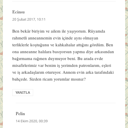
Ecinsu
dedi
ki:
20 Şubat 2017, 10:11
Ben bekâr biriyim ve ailem ile yaşıyorum. Rüyamda
rahmetli anneannemin evin içinde aynı olmayan
terliklerle koştuğunu ve kahkahalar attığını gördüm. Ben
ona anneanne halılara basıyorsun yapma diye arkasından
bağırmama rağmen duymuyor beni. Bu arada evde
misafirlerimiz var benim iş yerimden patronlarım, eşleri
ve iş arkadaşlarım oturuyor. Annem evin arka tarafındaki
bahçede. Sizden ricam yorumlar mısınız?
YANITLA
Pelin
dedi
ki:
14 Ekim 2020, 00:39