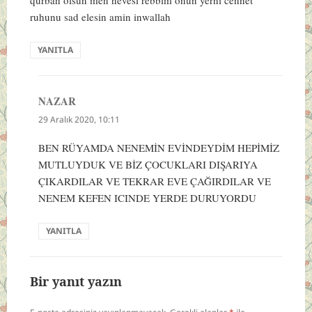
qurban olsun men nevesi rebbim onun yerni cennet
ruhunu sad elesin amin inwallah
YANITLA
NAZAR
dedi
ki:
29 Aralık 2020, 10:11
BEN RÜYAMDA NENEMİN EVİNDEYDİM HEPİMİZ
MUTLUYDUK VE BİZ ÇOCUKLARI DIŞARIYA
ÇIKARDILAR VE TEKRAR EVE ÇAĞIRDILAR VE
NENEM KEFEN ICINDE YERDE DURUYORDU
YANITLA
Bir yanıt yazın