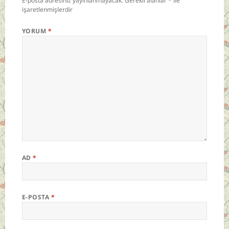
E-posta adresiniz yayınlanmayacak.
Gerekli alanlar
*
ile
işaretlenmişlerdir
YORUM
*
AD
*
E-POSTA
*