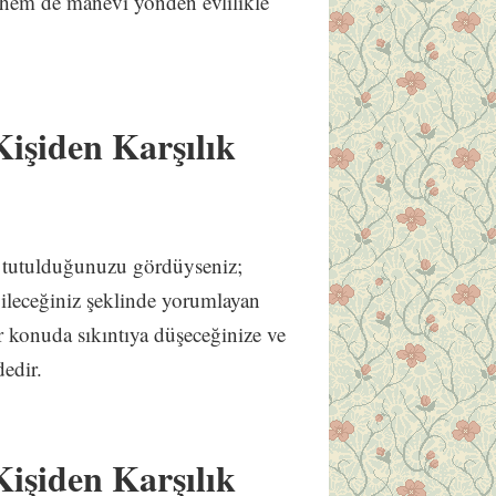
 hem de manevi yönden evlilikle
işiden Karşılık
ka tutulduğunuzu gördüyseniz;
bileceğiniz şeklinde yorumlayan
ir konuda sıkıntıya düşeceğinize ve
edir.
işiden Karşılık