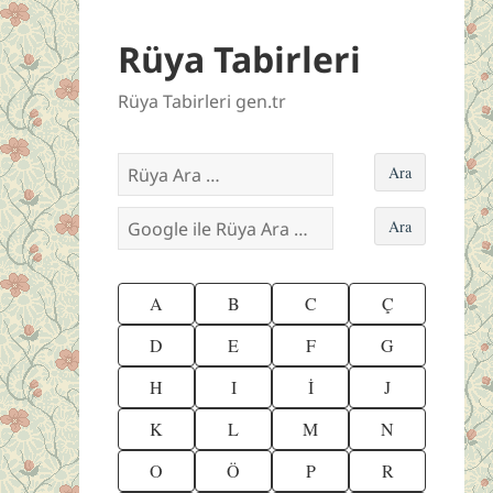
Rüya Tabirleri
Rüya Tabirleri gen.tr
A
B
C
Ç
D
E
F
G
H
I
İ
J
K
L
M
N
O
Ö
P
R