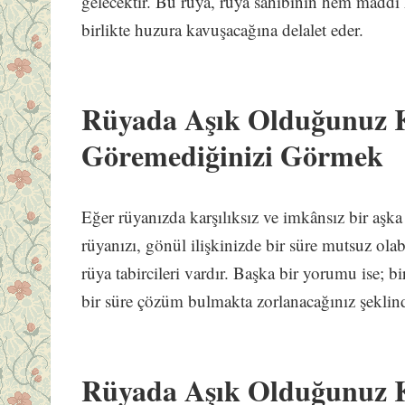
gelecektir. Bu rüya, rüya sahibinin hem maddi
birlikte huzura kavuşacağına delalet eder.
Rüyada Aşık Olduğunuz K
Göremediğinizi Görmek
Eğer rüyanızda karşılıksız ve imkânsız bir aş
rüyanızı, gönül ilişkinizde bir süre mutsuz ola
rüya tabircileri vardır. Başka bir yorumu ise; b
bir süre çözüm bulmakta zorlanacağınız şeklind
Rüyada Aşık Olduğunuz K