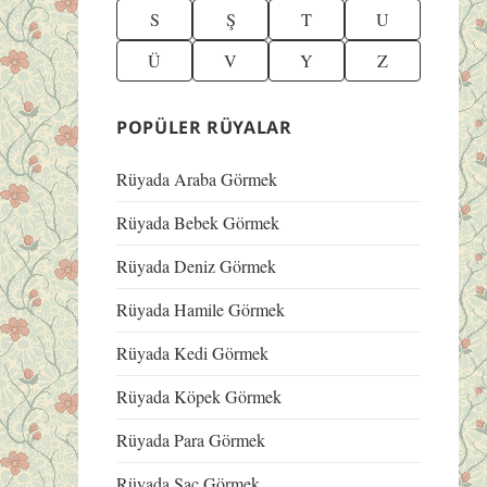
S
Ş
T
U
Ü
V
Y
Z
POPÜLER RÜYALAR
Rüyada Araba Görmek
Rüyada Bebek Görmek
Rüyada Deniz Görmek
Rüyada Hamile Görmek
Rüyada Kedi Görmek
Rüyada Köpek Görmek
Rüyada Para Görmek
Rüyada Saç Görmek