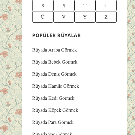
S
Ş
T
U
Ü
V
Y
Z
POPÜLER RÜYALAR
Rüyada Araba Görmek
Rüyada Bebek Görmek
Rüyada Deniz Görmek
Rüyada Hamile Görmek
Rüyada Kedi Görmek
Rüyada Köpek Görmek
Rüyada Para Görmek
Rüyada Saç Görmek