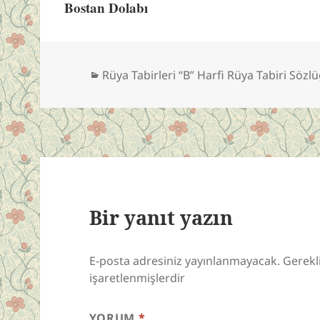
Bostan Dolabı
Kategoriler
Rüya Tabirleri “B” Harfi Rüya Tabiri Sözl
Bir yanıt yazın
E-posta adresiniz yayınlanmayacak.
Gerekl
işaretlenmişlerdir
YORUM
*