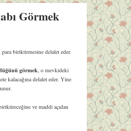
labı Görmek
, para biriktirmesine delalet eder.
öndüğünü görmek
, o mevkideki
ete kalacağına delalet eder. Yine
lunur.
 biriktireceğine ve maddi açıdan