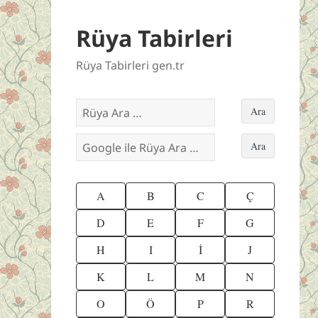
Rüya Tabirleri
Rüya Tabirleri gen.tr
A
B
C
Ç
D
E
F
G
H
I
İ
J
K
L
M
N
O
Ö
P
R