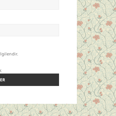
lgilendir.
r.