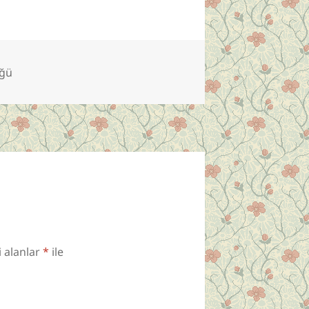
üğü
i alanlar
*
ile