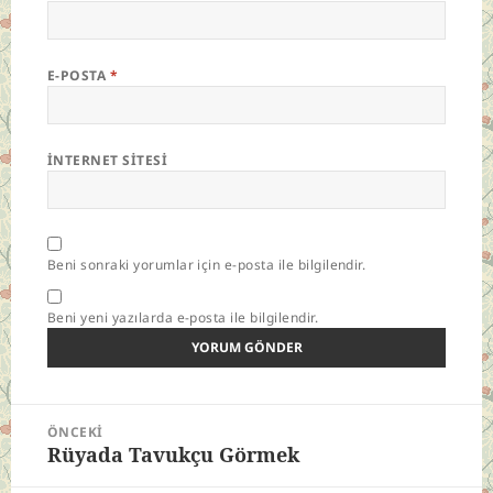
E-POSTA
*
İNTERNET SITESI
Beni sonraki yorumlar için e-posta ile bilgilendir.
Beni yeni yazılarda e-posta ile bilgilendir.
Yazı
ÖNCEKI
gezinmesi
Rüyada Tavukçu Görmek
Önceki
yazı: