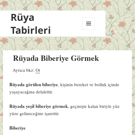
Rüya
Tabirleri
MENÜ
VE
BILEŞENLER
Rüyada Biberiye Görmek
Ayrıca bkz:
Ot
Rüyada görülen biberiye
, kişinin bereket ve bolluk içinde
yaşayacağına delalettir.
Rüyada yeşil biberiye görmek
, geçmişte kalan biriyle yüz
yüze gelineceğine işarettir.
Biberiye