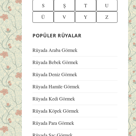
S
Ş
T
U
Ü
V
Y
Z
POPÜLER RÜYALAR
Rüyada Araba Görmek
Rüyada Bebek Görmek
Rüyada Deniz Görmek
Rüyada Hamile Görmek
Rüyada Kedi Görmek
Rüyada Köpek Görmek
Rüyada Para Görmek
Rüyada Saç Görmek