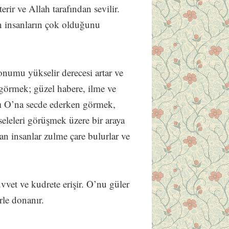
rir ve Allah tarafından sevilir.
n insanların çok olduğunu
onumu yükselir derecesi artar ve
görmek; güzel habere, ilme ve
lkı O’na secde ederken görmek,
eleleri görüşmek üzere bir araya
yan insanlar zulme çare bulurlar ve
vvet ve kudrete erişir. O’nu güler
rle donanır.