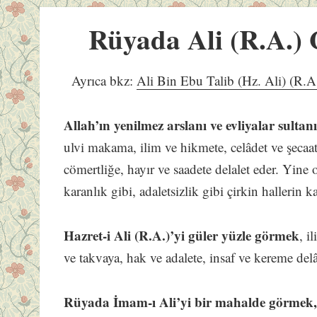
Rüyada Ali (R.A.)
Ayrıca bkz:
Ali Bin Ebu Talib (Hz. Ali) (R.A
Allah’ın yenilmez arslanı ve evliyalar sulta
ulvi makama, ilim ve hikmete, celâdet ve şecaa
cömertliğe, hayır ve saadete delalet eder. Yine
karanlık gibi, adaletsizlik gibi çirkin hallerin ka
Hazret-i Ali (R.A.)’yi güler yüzle görmek
, i
ve takvaya, hak ve adalete, insaf ve kereme delâ
Rüyada İmam-ı Ali’yi bir mahalde görmek