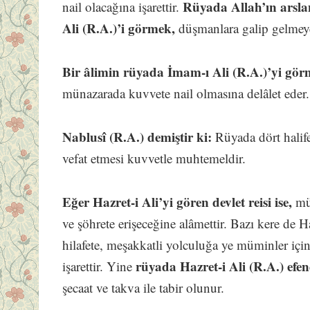
Rüyada Allah’ın arslan
nail olacağına işarettir.
Ali (R.A.)’i görmek,
düşmanlara galip gelmeye
Bir âlimin rüyada İmam-ı Ali (R.A.)’yi gör
münazarada kuvvete nail olmasına delâlet eder.
Nablusî (R.A.) demiştir ki:
Rüyada dört halife
vefat etmesi kuvvetle muhtemeldir.
Eğer Hazret-i Ali’yi gören devlet reisi ise,
müs
ve şöhrete erişeceğine alâmettir. Bazı kere de 
hilafete, meşakkatli yolculuğa ye müminler içi
rüyada Hazret-i Ali (R.A.) ef
işarettir. Yine
şecaat ve takva ile tabir olunur.