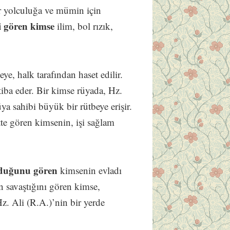
r yolculuğa ve mümin için
i gören kimse
ilim, bol rızık,
ye, halk tarafından haset edilir.
ntiba eder. Bir kimse rüyada, Hz.
üya sahibi büyük bir rütbeye erişir.
tte gören kimsenin, işi sağlam
olduğunu gören
kimsenin evladı
n savaştığını gören kimse,
z. Ali (R.A.)’nin bir yerde