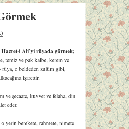
 Görmek
.)
nı Hazret-i Ali’yi rüyada görmek;
te, temiz ve pak kalbe, kerem ve
 o rüya, o beldeden zulüm gibi,
lkacağına işarettir.
lim ve şecaate, kuvvet ve felaha, din
let eder.
,
o yerin berekete, rahmete, nimete