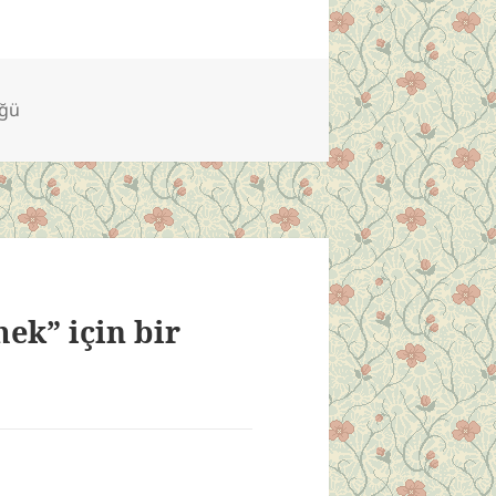
üğü
ek” için bir