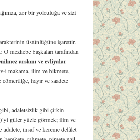
ınıza, zor bir yolculuğa ve sizi
rakterinin üstünlüğüne işarettir.
: O mezhebe başkaları tarafından
enilmez arslanı ve evliyalar
v-i makama, ilim ve hikmete,
e cömertliğe, hayır ve saadete
bi, adaletsizlik gibi çirkin
A.)’yi güler yüzle görmek; ilim ve
e adalete, insaf ve kereme delâlet
n berekete, rahmete, nimete nail