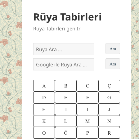
Rüya Tabirleri
Rüya Tabirleri gen.tr
A
B
C
Ç
D
E
F
G
H
I
İ
J
K
L
M
N
O
Ö
P
R