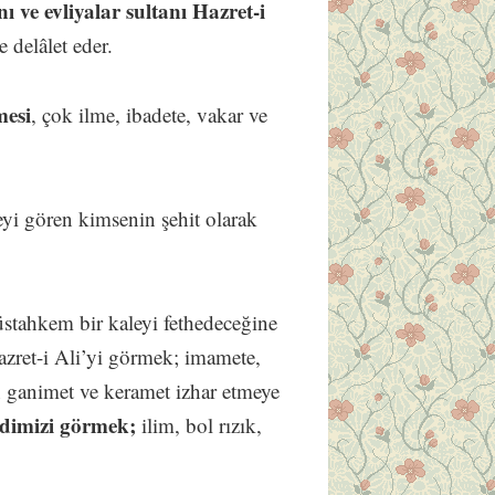
ı ve evliyalar sultanı Hazret-i
 delâlet eder.
mesi
, çok ilme, ibadete, vakar ve
yi gören kimsenin şehit olarak
tahkem bir kaleyi fethedeceğine
Hazret-i Ali’yi görmek; imamete,
n ganimet ve keramet izhar etmeye
endimizi görmek;
ilim, bol rızık,