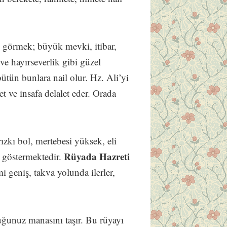
 görmek; büyük mevki, itibar,
ve hayırseverlik gibi güzel
bütün bunlara nail olur. Hz. Ali’yi
t ve insafa delalet eder. Orada
 rızkı bol, mertebesi yüksek, eli
Rüyada Hazreti
u göstermektedir.
mi geniş, takva yolunda ilerler,
uğunuz manasını taşır. Bu rüyayı