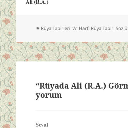
Ali (R.A.)
Kategoriler
Rüya Tabirleri "A" Harfi Rüya Tabiri Sözl
“Rüyada Ali (R.A.) Görm
yorum
Seval
dedi