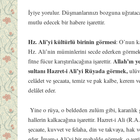
İyiye yorulur. Düşmanlarınızı bozguna uğratacağ
mutlu edecek bir habere işarettir.
Hz. Ali’yi kültürlü birinin görmesi
: O’nun ka
Hz. Ali’nin müminlerini secde ederken görmek
Allah’ın y
fitne fücur karıştırılacağına işarettir.
sultanı Hazret-i Ali’yi Rüyada görmek,
ulüv
celâdet ve şecaata, temiz ve pak kalbe, kerem v
delâlet eder.
Yine o rüya, o beldeden zulüm gibi, karanlık gi
hallerin kalkacağına işarettir. Hazret-i Ali (R.
şecaate, kuvvet ve felaha, din ve takvaya, hak v
eder. İmam-ı Ali’yi bir mahalde görmek, o yeri