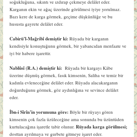
soğukluğuna, sıkıntı ve ızdırap çekmeye delâlet eder.
Karganın ekin ve ağaç üzerinde görülmesi iyiye yorulmaz.
Bazı kere de karga görmek, geçime düşkünlüğe ve bu
hususta gayrete delâlet eder.
Cabirü’l-Mağribî demiştir ki:
Rüyada bir karganın
kendisiyle konuştuğunu görmek, bir yabancıdan menfaate ve
iyi bir habere işarettir.
Nablûsî (R.A.) demiştir ki:
Rüyada bir kargayı Kâbe
üzerine düşmüş görmek, fasık kimsenin, Saliha ve temiz bir
kadınla evleneceğine delâlet eder. Rüyada alacakarganın
doğurduğunu görmek, göz aydınlığına ve sevince delâlet
eder.
İbn-i Sîrîn’in yorumuna göre:
Böyle bir rüyayı gören
kimsenin çok fazla üzüleceğine ama sonunda bu üzüntüden
Rüyada karga görülmesi;
kurtulacağına işaretle tabir olunur.
dosttan ayrılmaya ve gurbete gitmeye işaret eder.