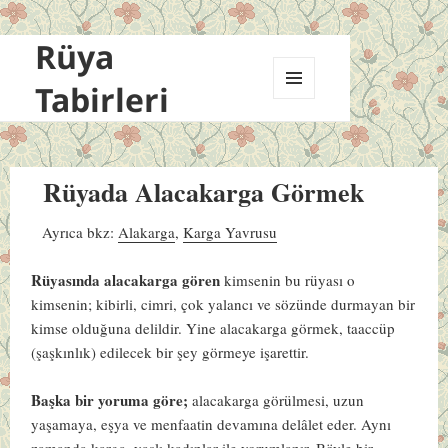
Rüya
Tabirleri
MENÜ
VE
BILEŞENLER
Rüyada Alacakarga Görmek
Ayrıca bkz:
Alakarga
,
Karga Yavrusu
Rüyasında alacakarga gören
kimsenin bu rüyası o
kimsenin; kibirli, cimri, çok yalancı ve sözünde durmayan bir
kimse olduğuna delildir. Yine alacakarga görmek, taaccüp
(şaşkınlık) edilecek bir şey görmeye işarettir.
Başka bir yoruma göre;
alacakarga görülmesi, uzun
yaşamaya, eşya ve menfaatin devamına delâlet eder. Aynı
zamanda karga, yaşlı kadınlar ile yorumlanır. Böyle bir