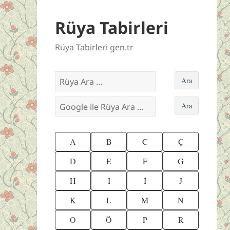
Rüya Tabirleri
Rüya Tabirleri gen.tr
A
B
C
Ç
D
E
F
G
H
I
İ
J
K
L
M
N
O
Ö
P
R