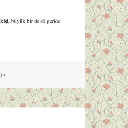
kişi,
büyük bir derdi geride
üğü