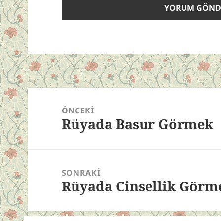
Yazı
gezinmesi
ÖNCEKI
Rüyada Basur Görmek
Önceki
yazı:
SONRAKI
Rüyada Cinsellik Görm
Sonraki
yazı: