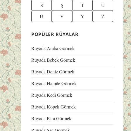
S
Ş
T
U
Ü
V
Y
Z
POPÜLER RÜYALAR
Rüyada Araba Görmek
Rüyada Bebek Görmek
Rüyada Deniz Görmek
Rüyada Hamile Görmek
Rüyada Kedi Görmek
Rüyada Köpek Görmek
Rüyada Para Görmek
Rüyada Saç Görmek