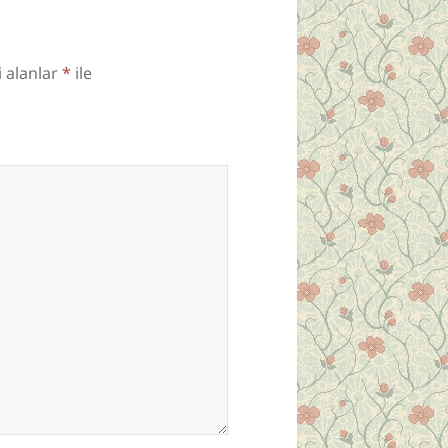
i alanlar
*
ile