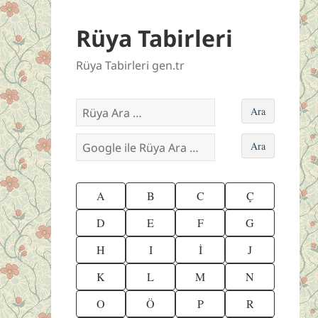
Rüya Tabirleri
Rüya Tabirleri gen.tr
A
B
C
Ç
D
E
F
G
H
I
İ
J
K
L
M
N
O
Ö
P
R