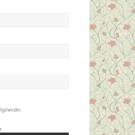
lgilendir.
r.