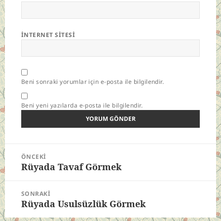
İNTERNET SITESI
Beni sonraki yorumlar için e-posta ile bilgilendir.
Beni yeni yazılarda e-posta ile bilgilendir.
Yazı
ÖNCEKI
gezinmesi
Rüyada Tavaf Görmek
Önceki
yazı:
SONRAKI
Rüyada Usulsüzlük Görmek
Sonraki
yazı: