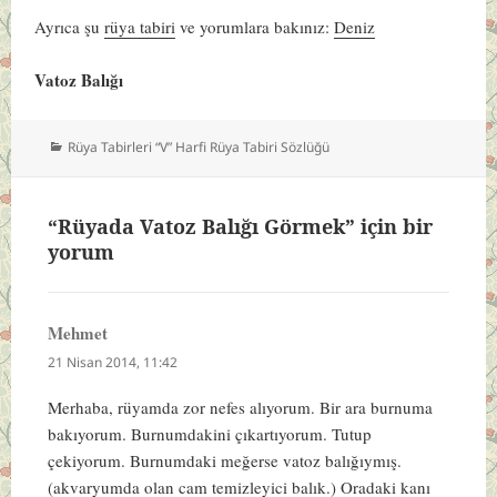
Ayrıca şu
rüya tabiri
ve yorumlara bakınız:
Deniz
Vatoz Balığı
Kategoriler
Rüya Tabirleri “V” Harfi Rüya Tabiri Sözlüğü
“Rüyada Vatoz Balığı Görmek” için bir
yorum
Mehmet
dedi
ki:
21 Nisan 2014, 11:42
Merhaba, rüyamda zor nefes alıyorum. Bir ara burnuma
bakıyorum. Burnumdakini çıkartıyorum. Tutup
çekiyorum. Burnumdaki meğerse vatoz balığıymış.
(akvaryumda olan cam temizleyici balık.) Oradaki kanı