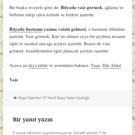
Rüyada vaiz görmek
Bir başka rivayete göre de:
, ağlama ve
birbirini takip eden üzüntü ve kedere işarettir.
Rüyada hastanın
yanına vaizin gelmesi
, o hastanın ölümüne
işarettir. Vaiz görmek, Kur’an sünnet veya bir şeyhten insanın
öğüt ve nasihat alacağı şeylere işarettir. Bazen de vaiz
görmek, kendilerinden öğüt alınacak şeylere işarettir.
Ayrıca şu
rüya tabiri
ve yorumlara bakınız:
Vaaz
,
Din Alimi
Vaiz
Kategoriler
Rüya Tabirleri “V” Harfi Rüya Tabiri Sözlüğü
Bir yanıt yazın
E-posta adresiniz yayınlanmayacak.
Gerekli alanlar
*
ile