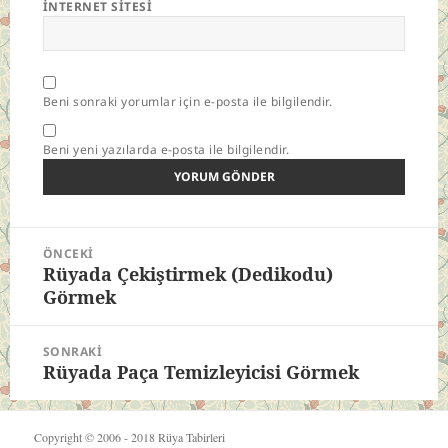
İNTERNET SITESI
Beni sonraki yorumlar için e-posta ile bilgilendir.
Beni yeni yazılarda e-posta ile bilgilendir.
Yazı
ÖNCEKI
gezinmesi
Rüyada Çekiştirmek (Dedikodu)
Önceki
Görmek
yazı:
SONRAKI
Rüyada Paça Temizleyicisi Görmek
Sonraki
yazı:
Copyright © 2006 - 2018
Rüya Tabirleri