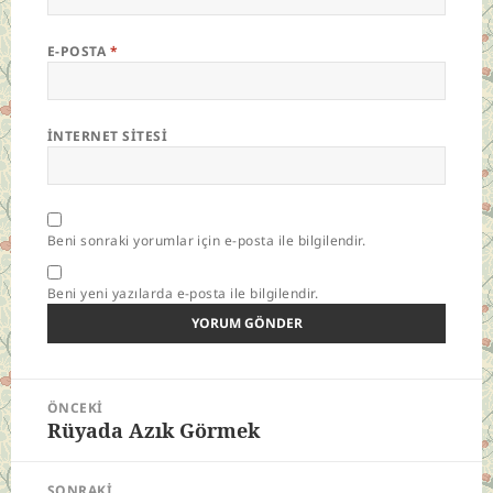
E-POSTA
*
İNTERNET SITESI
Beni sonraki yorumlar için e-posta ile bilgilendir.
Beni yeni yazılarda e-posta ile bilgilendir.
Yazı
ÖNCEKI
gezinmesi
Rüyada Azık Görmek
Önceki
yazı:
SONRAKI