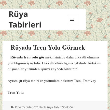
Rüya
Tabirleri
MENÜ
VE
BILEŞENLER
Rüyada Tren Yolu Görmek
Rüyada tren yolu görmek,
işinizde daha dikkatli olmanız
gerektiğinin işaretidir. Dikkatli olmadığınız takdirde birtakım
düşmanlar yüzünden işinizi kaybedebilirsiniz.
Ayrıca şu
rüya tabiri
ve yorumlara bakınız:
Tren
,
Tramvay
Tren Yolu
Kategoriler
Rüya Tabirleri “T” Harfi Rüya Tabiri Sözlüğü