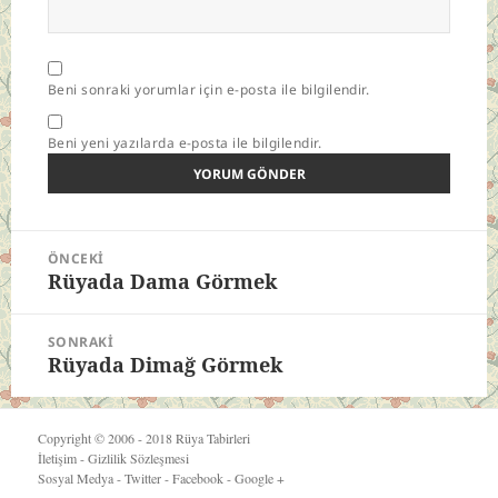
Beni sonraki yorumlar için e-posta ile bilgilendir.
Beni yeni yazılarda e-posta ile bilgilendir.
Yazı
ÖNCEKI
gezinmesi
Rüyada Dama Görmek
Önceki
yazı:
SONRAKI
Rüyada Dimağ Görmek
Sonraki
yazı:
Copyright © 2006 - 2018
Rüya Tabirleri
İletişim
-
Gizlilik Sözleşmesi
Sosyal Medya -
Twitter
-
Facebook
-
Google +