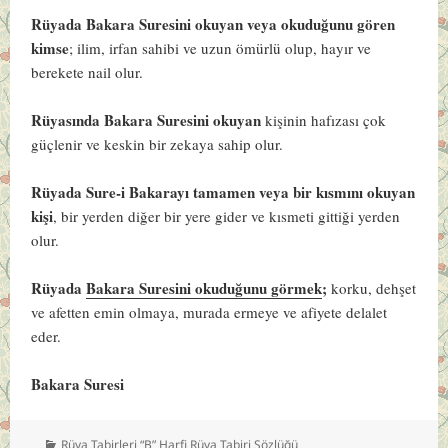
Rüyada Bakara Suresini okuyan veya okuduğunu gören
kimse
; ilim, irfan sahibi ve uzun ömürlü olup, hayır ve
berekete nail olur.
Rüyasında Bakara Suresini okuyan
kişinin hafızası çok
güçlenir ve keskin bir zekaya sahip olur.
Rüyada Sure-i Bakarayı tamamen veya bir kısmını okuyan
kişi
, bir yerden diğer bir yere gider ve kısmeti gittiği yerden
olur.
Rüyada
Bakara Suresini okuduğunu görmek
;
korku, dehşet
ve afetten emin olmaya, murada ermeye ve afiyete delalet
eder.
Bakara Suresi
Kategoriler
Rüya Tabirleri “B” Harfi Rüya Tabiri Sözlüğü