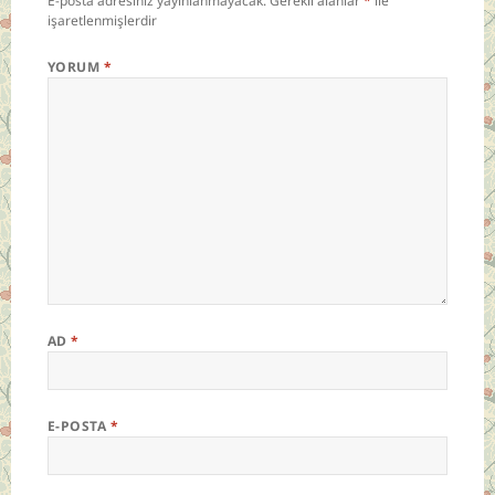
E-posta adresiniz yayınlanmayacak.
Gerekli alanlar
*
ile
işaretlenmişlerdir
YORUM
*
AD
*
E-POSTA
*