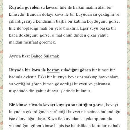
Rüyada görülen su kovası
, hile ile halkın malını alan bir
kimsedir. Bundan dolayı kova ile bir kuyudan su çektiğini ve
çıkardığı suyu kendisinin başka bir kabına koyduğunu görse,
hile ile topladığı malı bir yere biriktirir. Eğer suyu başka bir
kaba döktüğünü görse, o mal onun dinden çıkar yahut
maldan menfaat göremez.
Ayrıca bkz:
Bahçe Sulamak
Rüyada bir kova ile
bostan
suladığını gören
bir kimse bir
kadınla evlenir. Eski bir kuyuya kovasını sarkıtıp hayvanlara
su verdiğini gören kimse gösterdiği kuvveti ve çalışması
nispetinde din yahut dünya işlerinde bulunur.
Bir kimse rüyada kovayı kuyuya sarkıttığını görse,
kovayı
kuyudan çıkardığında sarf ettiği kuvvet nispetince bulunduğu
işte dünyalığa ulaşır. Kova ile kuyudan su çıkarıp onunla
yıkandığını gören kimse hapis ise hapislikten kurtulur ve halk