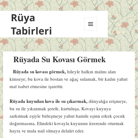
Rüya
Tabirleri
MENÜ
VE
BILEŞENLER
Rüyada Su Kovası Görmek
Rüyada su kovası görmek,
hileyle halkın malını alan
kimseye; bu kova ile bostan ve ağaç sulamak, bir kadın yahut
mal isabet etmesine işarettir.
Rüyada kuyudan kova ile su çıkarmak,
dünyalığa erişmeye,
bu su ile yıkanmak şerefe, kurtuluşa, Kovayı kuyuya
sarkıtmak eşiyle birleşmeye yahut hamile eşinn erkek çocuk
doğurmasına, Elindeki kovayla kuyunun üzerende oturmak
hayra ve mala nail olmaya delalet eder.