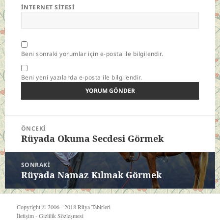
İNTERNET SITESI
Beni sonraki yorumlar için e-posta ile bilgilendir.
Beni yeni yazılarda e-posta ile bilgilendir.
Yazı
ÖNCEKI
gezinmesi
Rüyada Okuma Secdesi Görmek
Önceki
yazı:
SONRAKI
Rüyada Namaz Kılmak Görmek
Sonraki
yazı:
Copyright © 2006 - 2018
Rüya Tabirleri
İletişim
-
Gizlilik Sözleşmesi