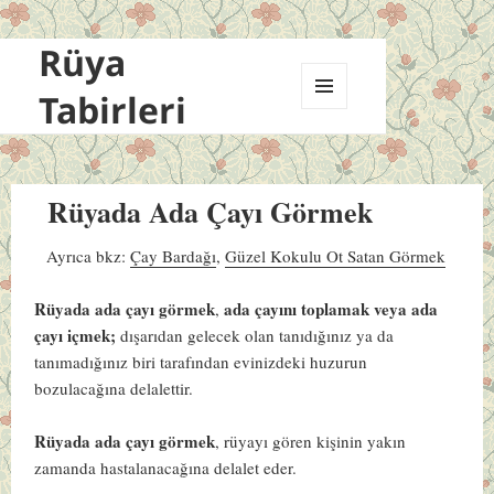
Rüya
Tabirleri
MENÜ
VE
BILEŞENLER
Rüyada Ada Çayı Görmek
Ayrıca bkz:
Çay Bardağı
,
Güzel Kokulu Ot Satan Görmek
Rüyada ada çayı görmek
ada çayını toplamak veya ada
,
çayı içmek;
dışarıdan gelecek olan tanıdığınız ya da
tanımadığınız biri tarafından evinizdeki huzurun
bozulacağına delalettir.
Rüyada ada çayı görmek
, rüyayı gören kişinin yakın
zamanda hastalanacağına delalet eder.