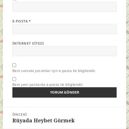
E-POSTA
*
İNTERNET SITESI
Beni sonraki yorumlar için e-posta ile bilgilendir.
Beni yeni yazılarda e-posta ile bilgilendir.
Yazı
ÖNCEKI
gezinmesi
Rüyada Heybet Görmek
Önceki
yazı: